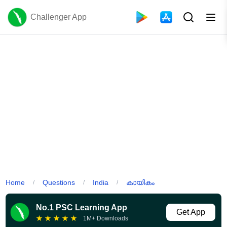
Challenger App
Home
Questions
India
കായികം
/
/
/
No.1 PSC Learning App
Get App
★
★
★
★
★
1M+ Downloads