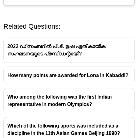
Related Questions:
2022 ഡിസംബറിൽ പി.ടി. ഉഷ ഏത് കായിക
സംഘടനയുടെ പ്രസിഡന്റായി?
How many points are awarded for Lona in Kabaddi?
കേരളത്തിലെ ആദ്യത്തെ ഇ-സ്പോർട്‌സ്
കേന്ദ്രം കണ്ണൂർ ജില്ലയിലെ
തലശ്ശേരി വി.ആർ.
കൃഷ്ണയ്യർ മെമ്മോറിയൽ മുൻസിപ്പൽ സ്റ്റേഡിയം
Who among the following was the first Indian
കോംപ്ലക്സിൽ
ആണ് ആരംഭിക്കുന്നത്.
representative in modern Olympics?
സ്പോർട്സ് കേരള ഫൗണ്ടേഷന്റെ (SKF)
ആഭിമുഖ്യത്തിലാണ് ഈ സംരംഭം. ഇ-
സ്പോർട്സ് മേഖലയ്ക്ക് പ്രോത്സാഹനം
Which of the following sports was included as a
നൽകുന്നതിനും പ്രതിഭകളെ
discipline in the 11th Asian Games Beijing 1990?
വളർത്തിയെടുക്കുന്നതിനും ഇത്