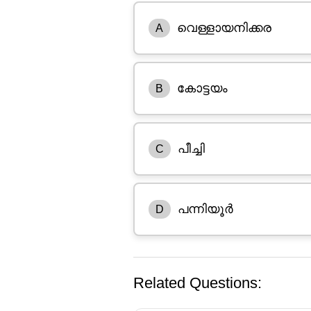
വെള്ളായനിക്കര
A
കോട്ടയം
B
പീച്ചി
C
പന്നിയൂർ
D
Related Questions: