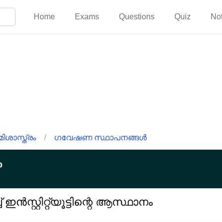
Home
Exams
Questions
Quiz
No
ിശാസ്ത്രം
/
ഗവേഷണ സ്ഥാപനങ്ങൾ
p
 ഇൻസ്റ്റിറ്റ്യൂട്ടിന്റെ ആസ്ഥാനം