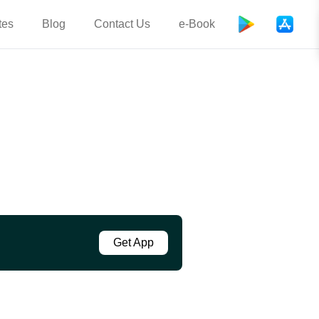
tes
Blog
Contact Us
e-Book
Get App