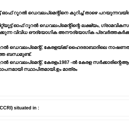
ിറ്റ്യൂട്ട് ഓഫ് റൂറൽ ഡെവലപ്മെന്റിനെ കുറിച്ച് താഴെ പറയുന
റ്റിറ്റ്യൂട്ട് ഓഫ് റൂറൽ ഡെവലപ്മെന്റിന്റെ ലക്ഷ്യം, ഗ്രാമവികസ
ിക്കുന്ന വിവിധ ഔദ്യോഗിക അനൗദ്യോഗിക പ്രവർത്തകർക്
്റിറ്റ്യൂട്ടിന്റെ (KFRI) ആസ്ഥാനം
പീച്ചി
യാണ്.
ഥിതിചെയ്യുന്നത്.
്ട് ഓഫ് റൂറൽ ഡെവലപ്മെന്റ്, കേരളയ്ക്ക് ഹൈദരാബാദിലെ നാഷണൽഇൻ
ലവിൽ വന്നത്.
ത ബന്ധമുണ്ട്.
ച്ചും വനവിഭവങ്ങളെക്കുറിച്ചുമുള്ള ഗവേഷണങ്ങൾക്ക് ഈ സ
്ട് ഓഫ് റൂറൽ ഡെവലപ്മെന്റ്, കേരളം1987 -ൽ കേരള സർക്കാരിന്റെ
പനമായി സ്ഥാപിതമായി.ഉം മാത്രം
CCRI) situated in :