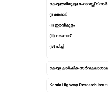
കേരളത്തിലുള്ള ഫോറസ്റ്റ് റിസർച്ച്
(i) തേക്കടി
(ii) ഇരവികുളം
(iii) വയനാട്
(iv) പീച്ചി
കേരള കാർഷിക സർവകലാശാലയുടെ
Kerala Highway Research Institut