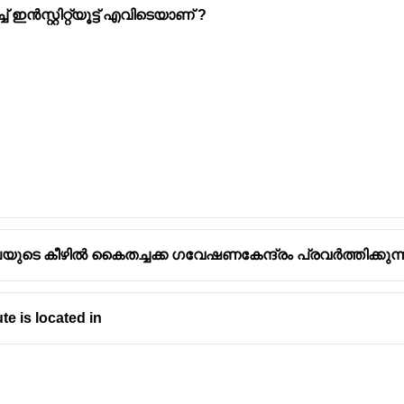
 ഇൻസ്റ്റിറ്റ്യൂട്ട് എവിടെയാണ് ?
 കീഴിൽ കൈതച്ചക്ക ഗവേഷണകേന്ദ്രം പ്രവർത്തിക്കുന്
e is located in