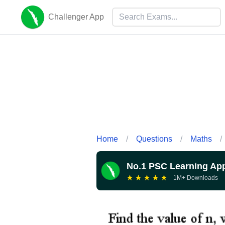
Challenger App
Home
/
Questions
/
Maths
/
No.1 PSC Learning Ap
★
★
★
★
★
1M+ Downloads