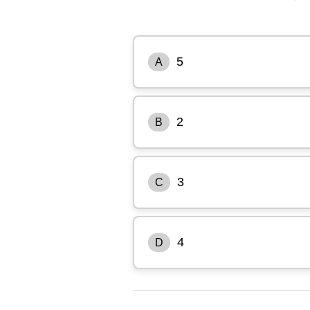
5
A
2
B
3
C
4
D