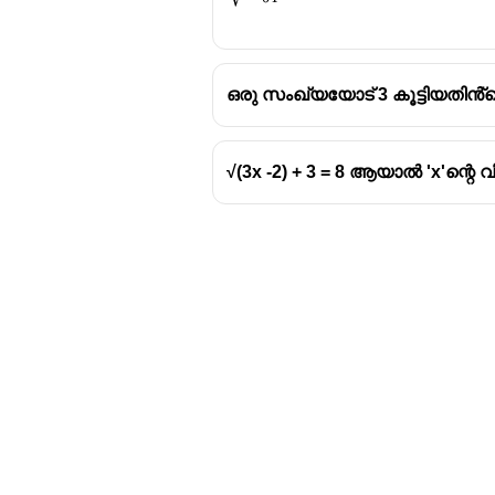
{64}}
ഒരു സംഖ്യയോട് 3 കൂട്ടിയതിൻ
√(3x -2) + 3 = 8 ആയാൽ 'x'ന്റെ വ