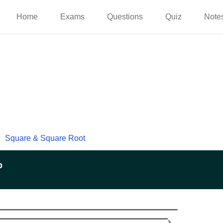
Home
Exams
Questions
Quiz
Note
Square & Square Root
p