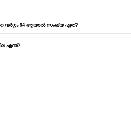
്റെ വർഗ്ഗം 64 ആയാൽ സംഖ്യ ഏത്?
ില എന്ത്?
Address
Company
Valamkottil Towers,
Privacy Polic