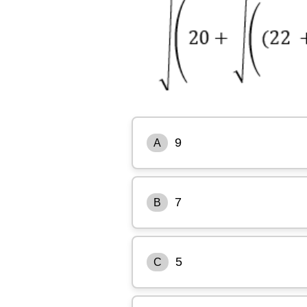
9
A
7
B
5
C