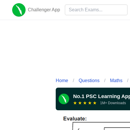
Challenger App
Home
/
Questions
/
Maths
/
No.1 PSC Learning Ap
★
★
★
★
★
1M+ Downloads