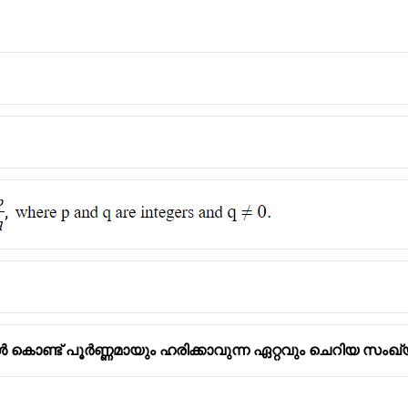
്യകൾ കൊണ്ട് പൂർണ്ണമായും ഹരിക്കാവുന്ന ഏറ്റവും ചെറിയ സംഖ