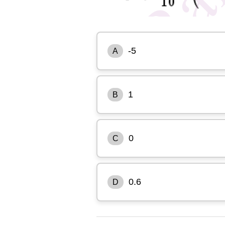
-5
A
1
B
0
C
0.6
D