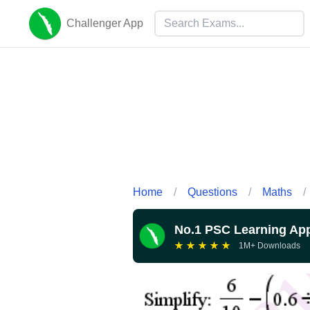
Challenger App
Home
/
Questions
/
Maths
/
No.1 PSC Learning Ap
★
★
★
★
★
1M+ Downloads