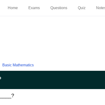
Home
Exams
Questions
Quiz
Note
Basic Mathematics
p
_____?