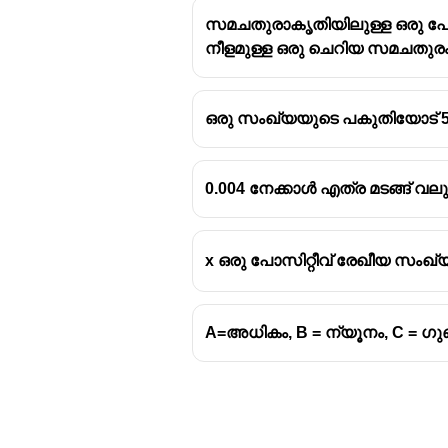
സമചതുരാകൃതിയിലുള്ള ഒരു പേപ്പ
നീളമുള്ള ഒരു ചെറിയ സമചതുരം മുറ
ഒരു സംഖ്യയുടെ പകുതിയോട് 5 കൂ
0.004 നേക്കാൾ എത്ര മടങ്ങ് വല
x ഒരു പോസിറ്റീവ് രേഖീയ സ
A=അധികം, B = ന്യൂനം, C = ഗു