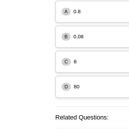
0.8
A
0.08
B
8
C
80
D
Related Questions: