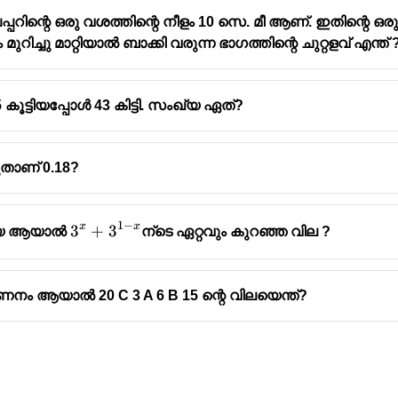
റിന്റെ ഒരു വശത്തിന്റെ നീളം 10 സെ. മീ ആണ്. ഇതിന്റെ ഒരു 
ിച്ചു മാറ്റിയാൽ ബാക്കി വരുന്ന ഭാഗത്തിന്റെ ചുറ്റളവ് എന്ത് 
ട്ടിയപ്പോൾ 43 കിട്ടി. സംഖ്യ ഏത്?
ുതാണ് 0.18?
1
−
x
x
3^x+3^{1-
3
+
3
ംഖ്യ ആയാൽ
ന്ടെ ഏറ്റവും കുറഞ്ഞ വില ?
x}
ണനം ആയാൽ 20 C 3 A 6 B 15 ന്റെ വിലയെന്ത്?