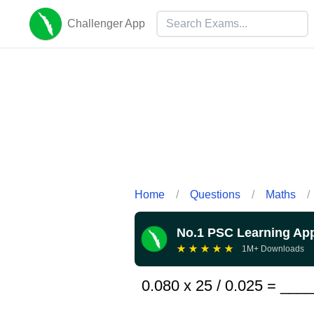
Challenger App
Home
/
Questions
/
Maths
/
No.1 PSC Learning Ap
★
★
★
★
★
1M+ Downloads
0.080 x 25 / 0.025 = ___