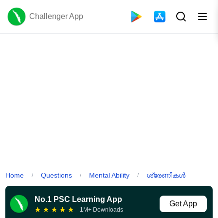
Challenger App
Home
Questions
Mental Ability
ശ്രേണികൾ
/
/
/
No.1 PSC Learning App
Get App
★
★
★
★
★
1M+ Downloads