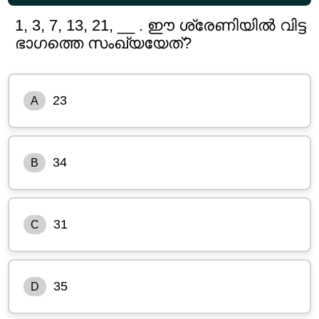
1, 3, 7, 13, 21, __ . ഈ ശ്രേണിയിൽ വിട്ട
ഭാഗത്തെ സംഖ്യയേത്?
23
A
34
B
31
C
35
D