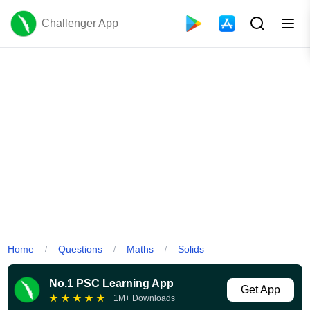
Challenger App
Home
Questions
Maths
Solids
/
/
/
No.1 PSC Learning App
Get App
★
★
★
★
★
1M+ Downloads