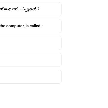
യാണ് ഐ.സി. ചിപ്പുകൾ ?
e computer, is called :