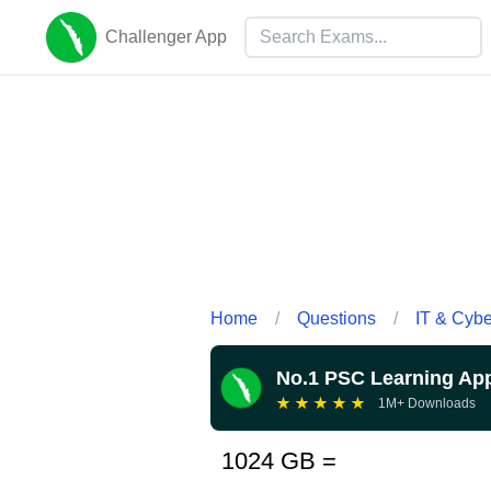
Challenger App
Home
/
Questions
/
IT & Cyb
No.1 PSC Learning Ap
★
★
★
★
★
1M+ Downloads
1024 GB =