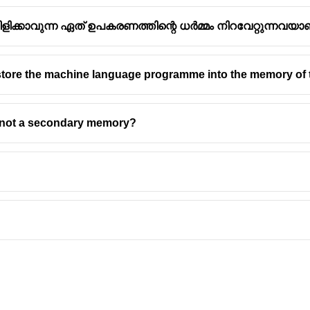
ന് വിളിക്കാവുന്ന ഏത് ഉപകരണത്തിന്റെ ധർമ്മം നിറവേറ്റുന്നവ
tore the machine language programme into the memory of th
is not a secondary memory?