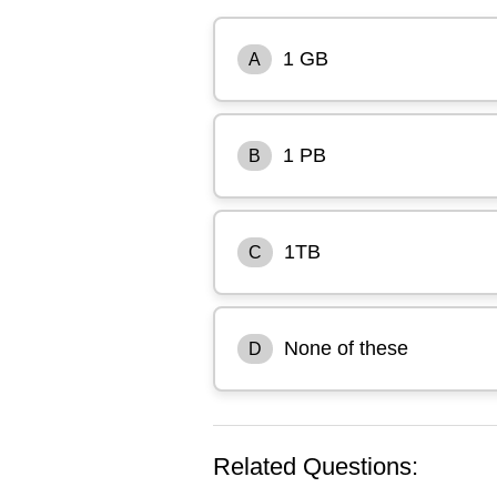
1 GB
A
1 PB
B
1TB
C
None of these
D
Related Questions: