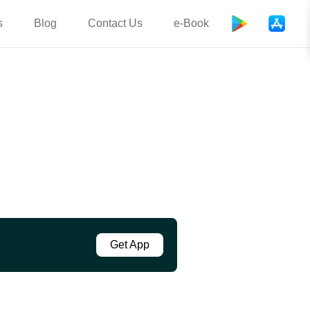
s
Blog
Contact Us
e-Book
Get App