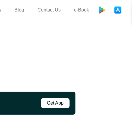
s
Blog
Contact Us
e-Book
Get App