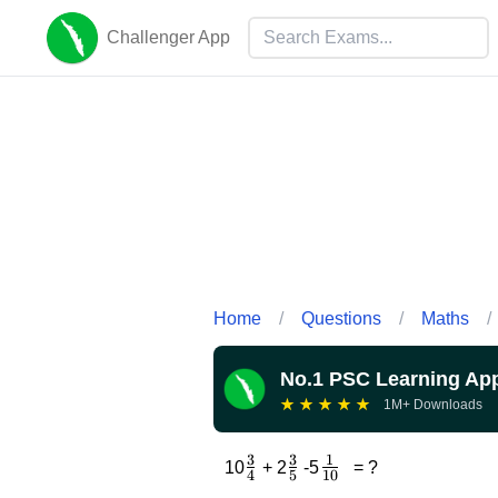
Challenger App
Home
/
Questions
/
Maths
/
No.1 PSC Learning Ap
★
★
★
★
★
1M+ Downloads
3
3
1
\frac34
\frac
\frac{1}
10
+ 2
-5
= ?
4
5
10
35
{10}