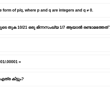
e form of p/q, where p and q are integers and q ≠ 0.
െ തുക 10/21 ഒരു ഭിന്നസംഖ്യ 1/7 ആയാൽ രണ്ടാമത്തേത് 
0001/.00001 =
എത്ര കിട്ടും?