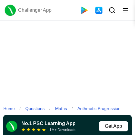
Challenger App
Home
Questions
Maths
Arithmetic Progression
/
/
/
No.1 PSC Learning App
Get App
★
★
★
★
★
1M+ Downloads