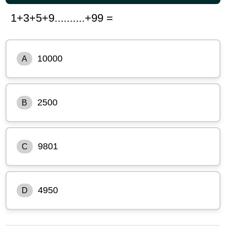
1+3+5+9..........+99 =
10000
A
2500
B
9801
C
4950
D