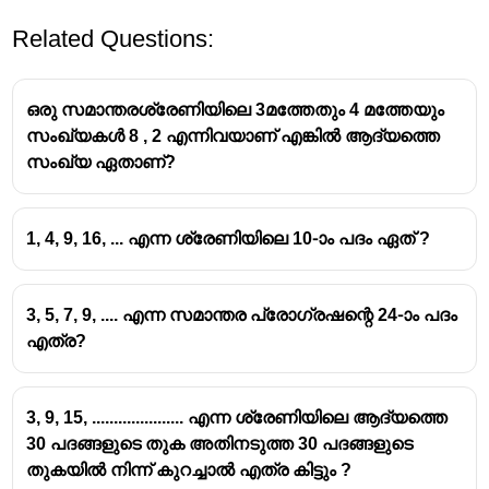
Related Questions:
ഒരു സമാന്തരശ്രേണിയിലെ 3മത്തേതും 4 മത്തേയും
സംഖ്യകൾ 8 , 2 എന്നിവയാണ് എങ്കിൽ ആദ്യത്തെ
സംഖ്യ ഏതാണ്?
2
1+2+3+..+n
1
+
2
+
3
+
..
+
=
n
n
= n^2
1, 4, 9, 16, ... എന്ന ശ്രേണിയിലെ 10-ാം പദം ഏത് ?
99
+
1
n=\frac{99+1}
=
=
50
n
2
{2}=50
2
1+2+3+....99
1
+
2
+
3
+
....99
=
5
0
=
2500
3, 5, 7, 9, .... എന്ന സമാന്തര പ്രോഗ്രഷന്റെ 24-ാം പദം
=50^2= 2500
എത്ര?
3, 9, 15, ..................... എന്ന ശ്രേണിയിലെ ആദ്യത്തെ
30 പദങ്ങളുടെ തുക അതിനടുത്ത 30 പദങ്ങളുടെ
തുകയിൽ നിന്ന് കുറച്ചാൽ എത്ര കിട്ടും ?