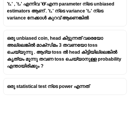
't₁' , 't₂' എന്നിവ '𝚹'എന്ന parameter ന്ടെ unbiased
estimators ആണ് . 't₁' ന്ടെ variance 't₂' ന്ടെ
variance നേക്കാൾ കുറവ് ആണെങ്കിൽ
ഒരു unbiased coin, head കിട്ടുന്നത് വരെയോ
അല്ലെങ്കിൽ മാക്സിമം 3 തവണയോ toss
ചെയ്യുന്നു . ആദ്യ toss ൽ head കിട്ടിയില്ലെങ്കിൽ
കൃത്യം മൂന്നു തവണ toss ചെയ്യാനുള്ള probability
എന്തായിരിക്കും ?
ഒരു statistical test ന്ടെ power എന്നത്