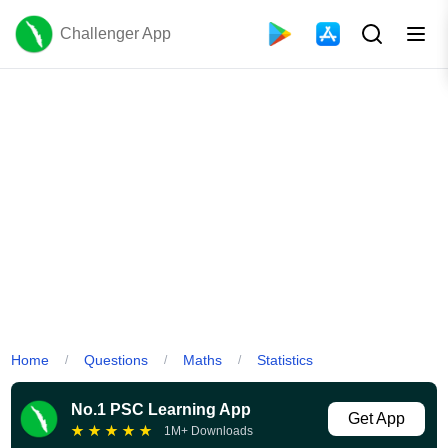
Challenger App
Home
Questions
Maths
Statistics
/
/
/
No.1 PSC Learning App
Get App
★
★
★
★
★
1M+ Downloads