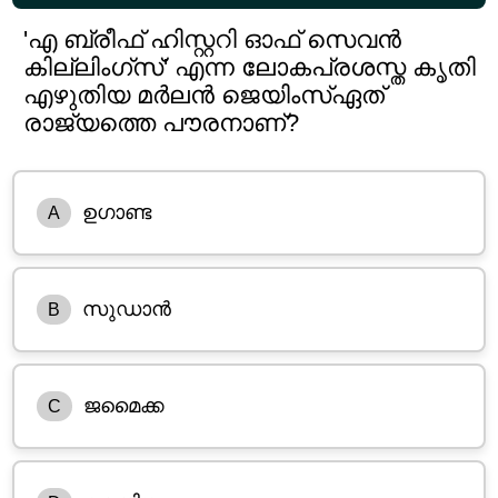
'എ ബ്രീഫ് ഹിസ്റ്ററി ഓഫ് സെവൻ
കില്ലിംഗ്സ്' എന്ന ലോകപ്രശസ്ത കൃതി
എഴുതിയ മർലൻ ജെയിംസ്ഏത്
രാജ്യത്തെ പൗരനാണ്?
ഉഗാണ്ട
A
സുഡാൻ
B
ജമൈക്ക
C