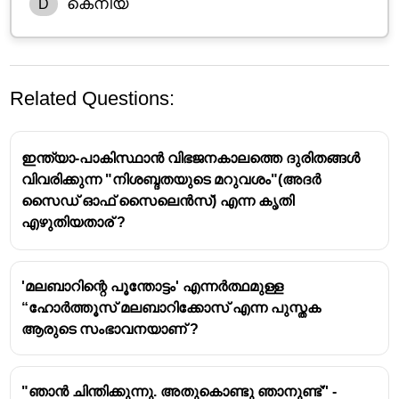
കെനിയ
D
Related Questions:
ഇന്ത്യാ-പാകിസ്ഥാൻ വിഭജനകാലത്തെ ദുരിതങ്ങൾ
വിവരിക്കുന്ന "നിശബ്ദതയുടെ മറുവശം"(അദർ
സൈഡ് ഓഫ് സൈലെൻസ്‌) എന്ന കൃതി
എഴുതിയതാര് ?
'മലബാറിന്റെ പൂന്തോട്ടം' എന്നർത്ഥമുള്ള
“ഹോർത്തൂസ് മലബാറിക്കോസ് എന്ന പുസ്തക
ആരുടെ സംഭാവനയാണ് ?
"ഞാൻ ചിന്തിക്കുന്നു. അതുകൊണ്ടു ഞാനുണ്ട്'' -