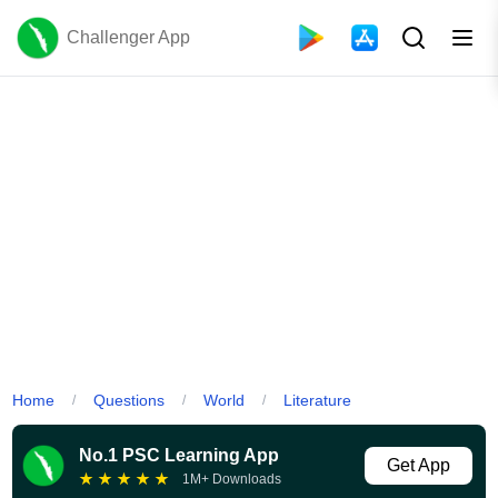
Challenger App
Home
Questions
World
Literature
/
/
/
No.1 PSC Learning App
Get App
★
★
★
★
★
1M+ Downloads