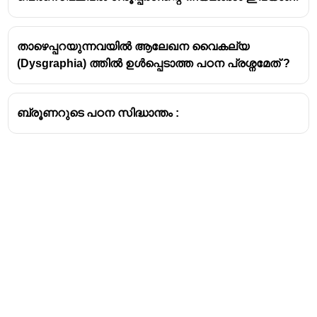
താഴെപ്പറയുന്നവയിൽ ആലേഖന വൈകല്യ
E movere
എന്ന
ലാറ്റിൻ
പദത്തിൽ നിന്നുമാണ്
(Dysgraphia) ത്തിൽ ഉൾപ്പെടാത്ത പഠന പ്രശ്നമേത് ?
Emotion
എന്ന ഇംഗ്ലീഷ് പദം രൂപം കൊണ്ടത്.
'Emovere' എന്ന ലാറ്റിൻ പദത്തിന്റെ അർത്ഥം,
ഉത്തേജിപ്പിക്കുക / അത്ഭുതപ്പെടുത്തുക
ആണ്.
ബ്രൂണറുടെ പഠന സിദ്ധാന്തം :
നിർവചനം
:
വ്യക്തിയുടെ
ബാഹ്യ പ്രകടനങ്ങളിൽ
കാണപ്പെടുന്ന കാര്യക്ഷമമായ അനുഭവങ്ങളും,
അതോടൊപ്പമുള്ള ആന്തരിക പൊരുത്തങ്ങളും,
മാനസിക ഉത്തേജനാവസ്ഥയുമാണ്
വികാരം എന്ന്
അഭിപ്രായപ്പെട്ടത്,
ക്രോ ആൻഡ് ക്രോ.