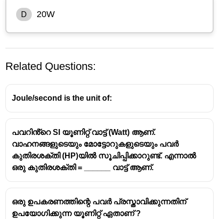
20W
D
Related Questions:
Joule/second is the unit of:
പവറിൻ്റെ SI യൂണിറ്റ് വാട്ട് (Watt) ആണ്.
വാഹനങ്ങളുടെയും മോട്ടോറുകളുടെയും പവർ
പവർ (P)=W/t
കുതിരശക്തി (HP)യിൽ സൂചിപ്പിക്കാറുണ്ട്. എന്നാൽ
പ്രവൃത്തിയുടെ സൂത്രവാക്യം:W=f.d
ഒരു കുതിരശക്തി = ______ വാട്ട് ആണ്.
W=10 N×4 m=40 J
P=40/5=8w
ഒരു ഉപകരണത്തിന്റെ പവർ പ്രസ്താവിക്കുന്നതിന്
ഉപയോഗിക്കുന്ന യൂണിറ്റ് ഏതാണ് ?