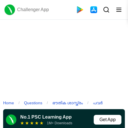
Challenger App
Home
Questions
ഭൗതിക ശാസ്ത്രം
പവർ
/
/
/
No.1 PSC Learning App
Get App
★
★
★
★
★
1M+ Downloads