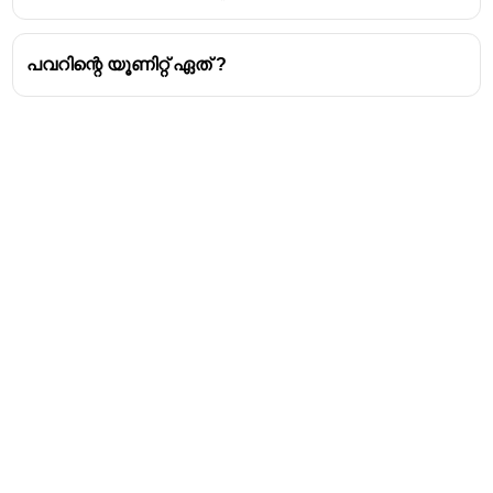
പവറിന്റെ യൂണിറ്റ് ഏത് ?
Address
Valamkottil Towers,