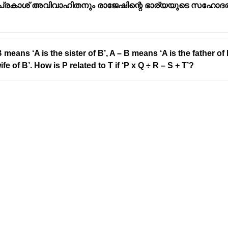
്രകാശ് അവിവാഹിതനും രാജേഷിന്റെ ഭാര്യയുടെ സഹോദരന
 means ‘A is the sister of B’, A – B means ‘A is the father of
fe of B’. How is P related to T if ‘P x Q ÷ R – S + T’?
Address
Company
Valamkottil Towers,
Privacy Polic
Judgemukku,
Contact Us