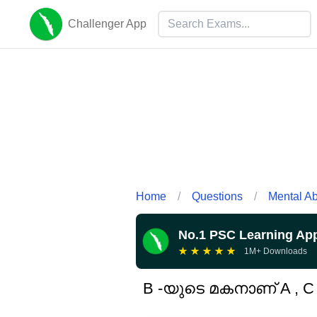
Challenger App
Home
/
Questions
/
Mental Abi
No.1 PSC Learning Ap
★
★
★
★
★
1M+ Downloads
B -യുടെ മകനാണ് A , 