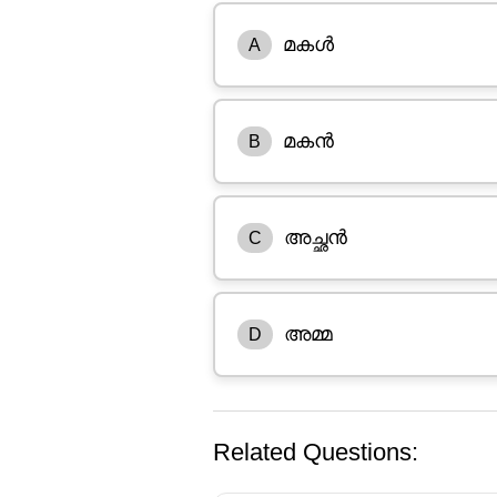
മകൾ
A
മകൻ
B
അച്ഛൻ
C
അമ്മ
D
Related Questions: