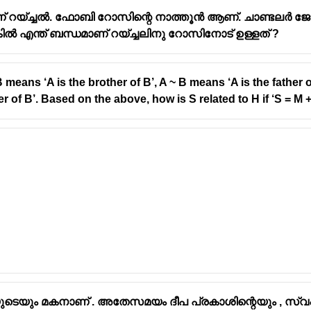
റയ്ച്ചൽ. ഫോബി റോസിന്റെ നാത്തൂൻ ആണ്. ചാണ്ടലർ ജോ
ൽ എന്ത് ബന്ധമാണ് റയ്ച്ചലിനു റോസിനോട് ഉള്ളത് ?
 means ‘A is the brother of B’, A ~ B means ‘A is the father o
r of B’. Based on the above, how is S related to H if ‘S = M + 
്നയുടെയും മകനാണ് . അതേസമയം ദീപ പ്രകാശിന്റെയും , സ്