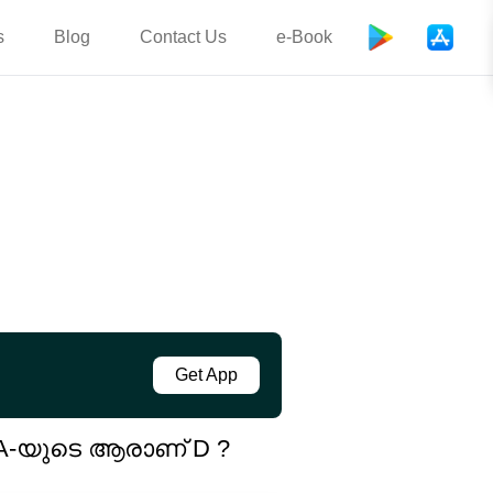
s
Blog
Contact Us
e-Book
Get App
 A-യുടെ ആരാണ് D ?