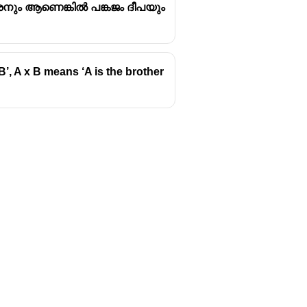
ും ആണെങ്കിൽ പങ്കജം ദീപയും
 B’, A x B means ‘A is the brother
Follow us
y
Youtube
Instagram