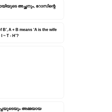
യിയുടെ അച്ഛനും, റോസിന്റെ
f B’, A + B means ‘A is the wife
I ~ T - H’?
വപ്നയുടെയും അമ്മയായ