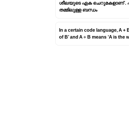
ശീലയുടെ ഏക ചെറുമകളാണ് . പ
തമ്മിലുള്ള ബന്ധം
In a certain code language, A + B
of B’ and A ÷ B means ‘A is the wi