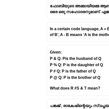
ഫോബിയുടെ അമ്മായിയമ്മ ആണ് 
ഒരേ ഒരു സഹോദരനുമാണ്. എങ്കി
In a certain code language, A = B
of B’, A - B means ‘A is the mothe
Given:
P & Q: Pis the husband of Q
P % Q: P is the daughter of Q
P # Q: P is the father of Q
P @ Q: P is the brother of Q
What does R #S & T mean?
പങ്കജ് , രാകേഷിന്റെയും സ്വപ