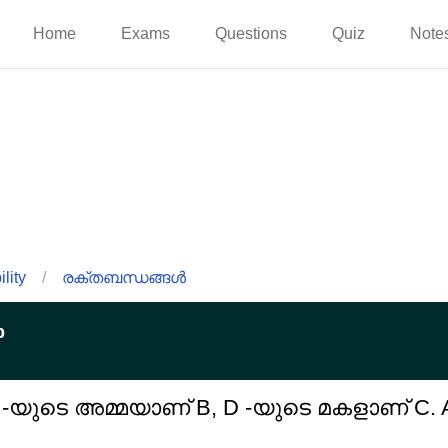
Home
Exams
Questions
Quiz
Note
lity
/
രക്തബന്ധങ്ങൾ
p
C -യുടെ അമ്മയാണ് B, D -യുടെ മകളാണ് C.