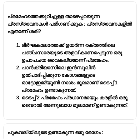
വരികയും ചെയ്യും. ഇത് രക്തസമ്മർദ്ദം
വർദ്ധിപ്പിക്കുന്നു. ഈ അവസ്ഥ പിന്നീട്
ഹൃദയാഘാതം, പക്ഷാഘാതം തുടങ്ങിയ
പ്രമേഹത്തെക്കുറിച്ചുള്ള താഴെപ്പറയുന്ന
ഗുരുതരമായ ആരോഗ്യപ്രശ്നങ്ങളിലേക്ക്
പ്രസ്‌താവനകൾ പരിഗണിക്കുക : പ്രസ്‌താവനകളിൽ
നയിച്ചേക്കാം.
ഏതാണ് ശരി?
ദീർഘകാലത്തേക്ക് ഉയർന്ന രക്തത്തിലെ
പഞ്ചസാരയുടെ അളവ് കാണപ്പെടുന്ന ഒരു
ഉപാപചയ വൈകല്യമാണ് പ്രമേഹം.
പാൻക്രിയാസിലെ ഇൻസുലിൻ
ഉത്പാദിപ്പിക്കുന്ന കോശങ്ങളുടെ
ഓട്ടോഇമ്മ്യൂൺ നാശം മൂലമാണ് ടൈപ്പ് 1
പ്രമേഹം ഉണ്ടാകുന്നത്.
ടൈപ്പ് 2 പ്രമേഹം പ്രധാനമായും കരളിൽ ഒരു
വൈറൽ അണുബാധ മൂലമാണ് ഉണ്ടാകുന്നത്.
പുകവലിയിലൂടെ ഉണ്ടാകുന്ന ഒരു രോഗം :