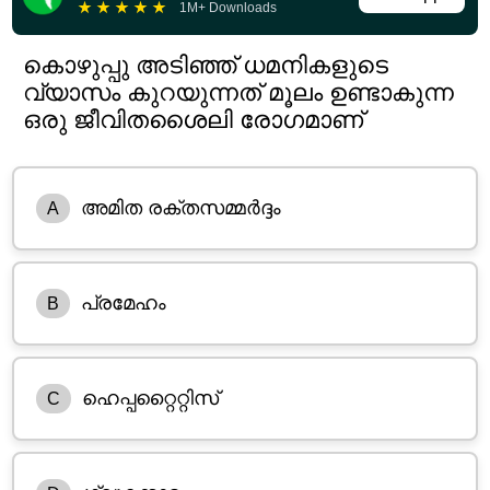
★
★
★
★
★
1M+ Downloads
കൊഴുപ്പു അടിഞ്ഞ് ധമനികളുടെ
വ്യാസം കുറയുന്നത് മൂലം ഉണ്ടാകുന്ന
ഒരു ജീവിതശൈലി രോഗമാണ്
അമിത രക്തസമ്മർദ്ദം
A
പ്രമേഹം
B
ഹെപ്പറ്റൈറ്റിസ്
C