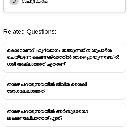
ഗ്ലൂക്കോമ
D
Related Questions:
കൊറോണറി ഹൃദ്രോഗം തടയുന്നതിന് ശുപാർശ
ചെയ്യുന്ന ഭക്ഷണക്രമത്തിൽ താഴെപ്പറയുന്നവയിൽ
ശരി അല്ലാത്തത് ഏതാണ്
അമിത രക്തസമ്മർദ്ദം (Hypertension):
ഈ അവസ്ഥയെ ഹൈപ്പർടെൻഷൻ എന്നും
താഴെ പറയുന്നവയിൽ ജീവിത ശൈലി
വിളിക്കുന്നു. കൊഴുപ്പ്, കൊളസ്ട്രോൾ തുടങ്ങിയവ
രോഗമല്ലാത്തത്
രക്തധമനികളുടെ ഭിത്തികളിൽ അടിഞ്ഞുകൂടി
പ്ലാക്ക് (plaque) ഉണ്ടാകുന്നു. ഇത് ധമനികളുടെ
വ്യാസം കുറയ്ക്കുന്നതിലൂടെ രക്തയോട്ടം
താഴെ പറയുന്നവയിൽ അർബുദരോഗ
തടസ്സപ്പെടുത്തുകയും ഹൃദയത്തിന് രക്തം പമ്പ്
ലക്ഷണമല്ലാത്തത് ഏത്?
ചെയ്യാൻ കൂടുതൽ ശക്തി ഉപയോഗിക്കേണ്ടി