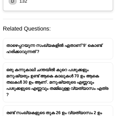
132
D
Related Questions:
താഴെപ്പറയുന്ന സംഖ്യകളിൽ ഏതാണ് '9' കൊണ്ട്
ഹരിക്കാവുന്നത് ?
Understanding the Monkey Jump Problem
ഒരു കന്നുകാലി ചന്തയിൽ കുറെ പശുക്കളും
മനുഷ്യരും ഉണ്ട് ആകെ കാലുകൾ 70 ഉം ആകെ
Problem Type:
This is a classic mathematical
തലകൾ 30 ഉം ആണ് . മനുഷ്യരുടെ എണ്ണവും
puzzle that tests logical reasoning and problem-
പശുക്കളുടെ എണ്ണവും തമ്മിലുള്ള വ്യത്യാസം എത്ര
solving skills, often seen in competitive exams
?
under quantitative aptitude sections.
Key Concept:
The core idea is to calculate the net
progress made by the monkey in a two-second
രണ്ട് സംഖ്യകളുടെ തുക 26 ഉം വ്യത്യാസം 2 ഉം