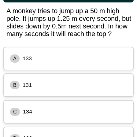
A monkey tries to jump up a 50 m high
pole. It jumps up 1.25 m every second, but
slides down by 0.5m next second. In how
many seconds it will reach the top ?
133
A
131
B
134
C