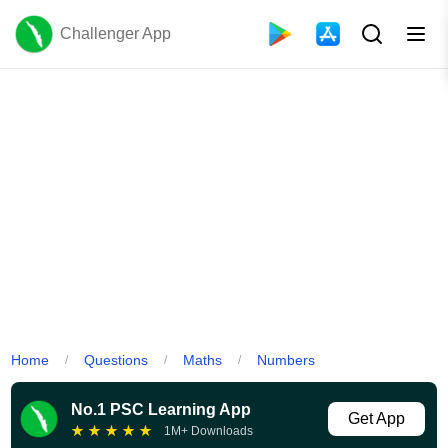
Challenger App
Home
Questions
Maths
Numbers
/
/
/
No.1 PSC Learning App
Get App
★
★
★
★
★
1M+ Downloads