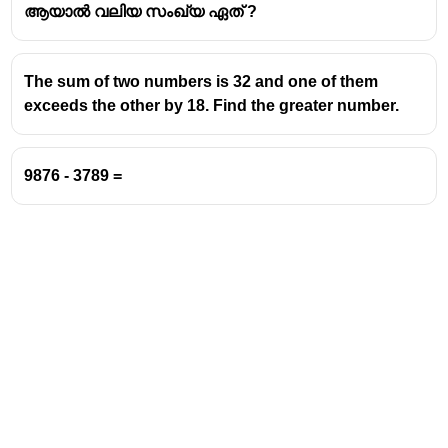
cycle and then determine how many such cycles
ആയാൽ വലിയ സംഖ്യ ഏത് ?
are needed to reach the top, considering the final
jump.
The sum of two numbers is 32 and one of them
Step-by-Step Calculation
exceeds the other by 18. Find the greater number.
Net Progress per Cycle:
9876 - 3789 =
In the first second, the monkey jumps up by 1.25
m.
In the second second, it slides down by 0.5 m.
Therefore, the net upward movement in a 2-
second cycle is 1.25 m - 0.5 m = 0.75 m.
Approaching the Top:
The pole height is 50 m. The
monkey needs to reach a point from where its final
jump of 1.25 m will take it to the top. This point is 50
m - 1.25 m = 48.75 m from the bottom.
Cycles to Reach 48.75 m: