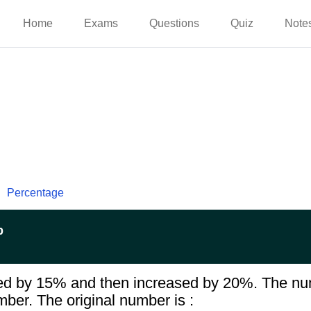
Home
Exams
Questions
Quiz
Note
Percentage
p
sed by 15% and then increased by 20%. The nu
mber. The original number is :