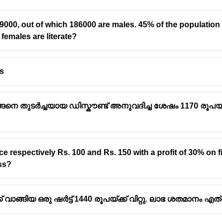
69000, out of which 186000 are males. 45% of the population i
 females are literate?
is
ിങ്ങനെ തുടർച്ചയായ ഡിസ്കൗണ്ട് അനുവദിച്ച ശേഷം 1170 രൂപയ
×
1.20
=
1.02
x
ce respectively Rs. 100 and Rs. 150 with a profit of 30% on f
the original number
:
oss?
് വാങ്ങിയ ഒരു ഷർട്ട് 1440 രൂപയ്ക്ക് വിറ്റു. ലാഭ ശതമാനം എത്