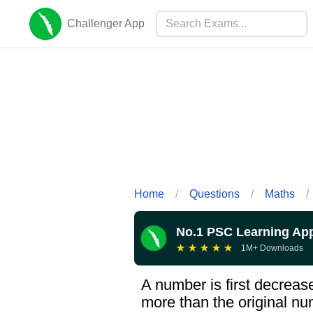
Challenger App
Home
/
Questions
/
Maths
/
No.1 PSC Learning Ap
★
★
★
★
★
1M+ Downloads
A number is first decrea
more than the original nu