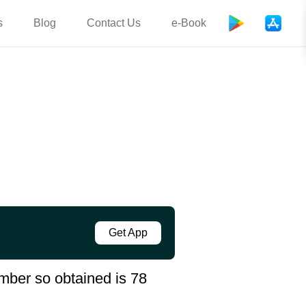
s
Blog
Contact Us
e-Book
Get App
mber so obtained is 78