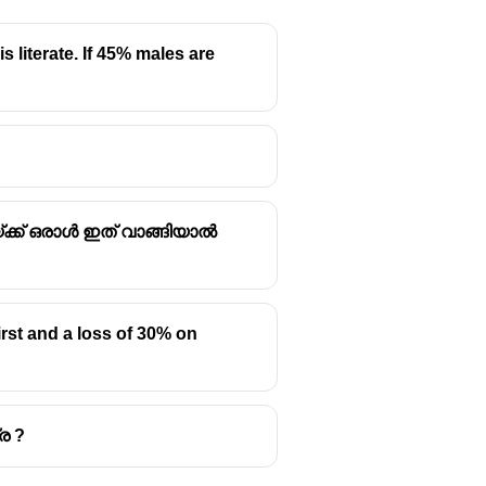
s literate. If 45% males are
്ക്ക് ഒരാൾ ഇത് വാങ്ങിയാൽ
irst and a loss of 30% on
ര ?