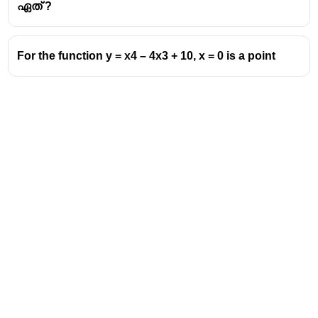
ഏത് ?
For the function y = x4 – 4x3 + 10, x = 0 is a point
Address
Valamkottil Towers,