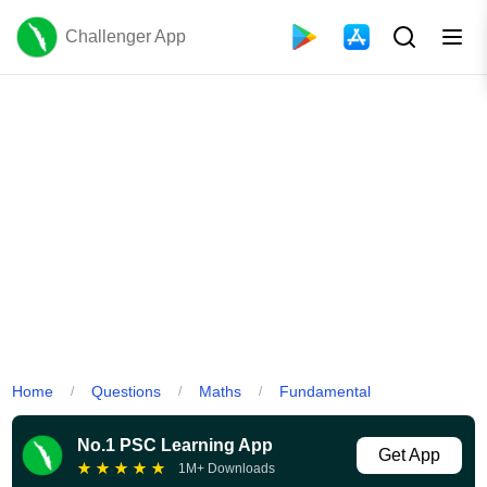
Challenger App
Home
Questions
Maths
Fundamental
/
/
/
No.1 PSC Learning App
Get App
★
★
★
★
★
1M+ Downloads