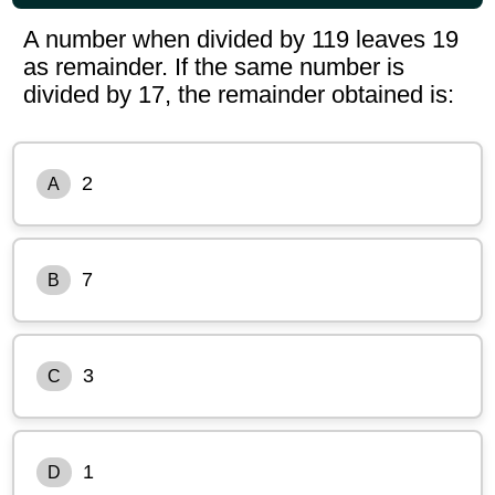
A number when divided by 119 leaves 19
as remainder. If the same number is
divided by 17, the remainder obtained is:
2
A
7
B
3
C
1
D