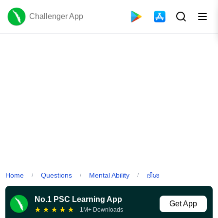
Challenger App
Home
Questions
Mental Ability
ദിശ
/
/
/
No.1 PSC Learning App
Get App
★
★
★
★
★
1M+ Downloads