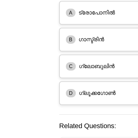
ട്രോപോനിൽ
A
ഗാസ്ട്രിൻ
B
ഗ്ലോബുലിൻ
C
ഗ്ലൂക്കഗോൺ
D
Related Questions: