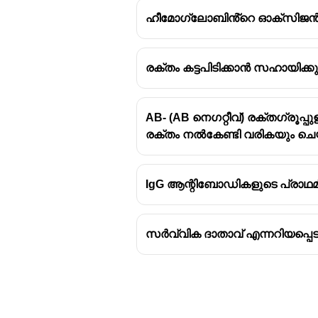
ഹീമോഗ്ലോബിൻ്റെ ഓക്സിജൻ
രക്തം കട്ടപിടിക്കാൻ സഹായിക്കു
AB- (AB നെഗറ്റീവ്) രക്തഗ്രൂപ
രക്തം നൽകേണ്ടി വരികയും ചെയ
IgG ആന്റിബോഡികളുടെ പ്രാഥമീക
സർവ്വിക ദാതാവ് എന്നറിയപ്പെടുന