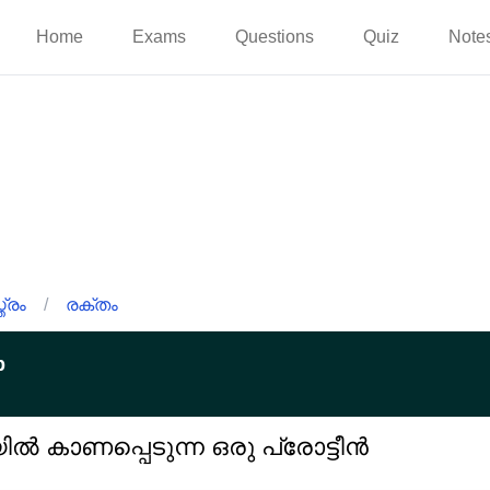
Home
Exams
Questions
Quiz
Note
്രം
/
രക്തം
p
യിൽ കാണപ്പെടുന്ന ഒരു പ്രോട്ടീൻ