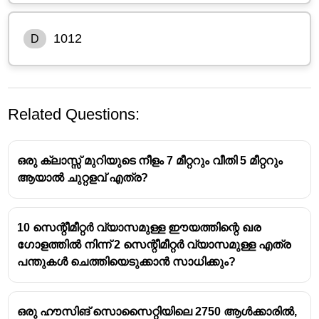
1012
D
Related Questions:
ഒരു ക്ലാസ്സ് മുറിയുടെ നീളം 7 മീറ്ററും വീതി 5 മീറ്ററും
ആയാൽ ചുറ്റളവ് എത്ര?
10 സെന്റീമീറ്റർ വ്യാസമുള്ള ഈയത്തിന്റെ ഖര
Given:
ഗോളത്തിൽ നിന്ന് 2 സെന്റീമീറ്റർ വ്യാസമുള്ള എത്ര
പന്തുകൾ ചെത്തിയെടുക്കാൻ സാധിക്കും?
Radius (r = 3.5) units
Height (h = 8) units
Cost of paper = ₹40 per
5 sq units
ഒരു ഹൗസിങ് സൊസൈറ്റിയിലെ 2750 ആൾക്കാരിൽ,