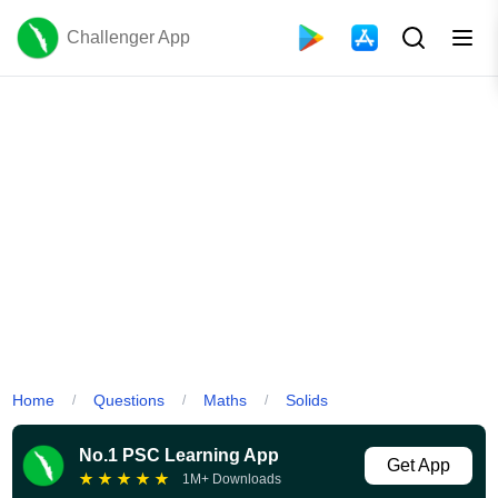
Challenger App
Home
Questions
Maths
Solids
/
/
/
No.1 PSC Learning App
Get App
★
★
★
★
★
1M+ Downloads