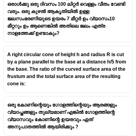
ഒരാൾക്കു ഒരു ദിവസം 100 ലിറ്റർ വെള്ളം വീതം വേണ്ടി
(\pi = \frac{22}{7})
വരും. ഒരു കുഴൽ ആകൃതിയിൽ ഉള്ള
Since it is a
solid cylinder
, it must be covered
ജലസംഭരണിയുടെ ഉയരം 7 മീറ്റർ ഉം വ്യാസം10
completely
⇒ use
Total Surface Area (TSA)
.
മീറ്ററും ഉം ആണെങ്കിൽ അതിലെ ജലം എത്ര
\text{TSA}
TSA
=
2
(
+
)
π
r
h
r
നാളത്തേക്ക് ഉണ്ടാകും?
22
= 2\pi r(h
\text{TSA}
TSA
=
2
×
×
3.5
×
(
8
+
3.5
)
7
+ r)
= 2 \times
Simplify:
\frac{22}
22
(2 \times
(
2
×
×
3.5
=
22
)
A right circular cone of height h and radius R is cut
7
{7} \times
\frac{22}
by a plane parallel to the base at a distance h/5 from
\text{TSA}
TSA
=
22
×
11.5
=
253
sq units
3.5 \times
{7}
= 22 \times
the base. The ratio of the curved surface area of the
Total cost
(8 + 3.5)
\times
11.5 = 253
frustum and the total surface area of the resulting
\text{Cost}
Cost
=
253
×
8
= ₹2024
3.5 = 22)
\text{ sq
cone is:
= 253
units}
\times 8
ഒരു കോണിന്റെയും ഗോളത്തിന്റെയും ആരങ്ങളും
വ്യാപ്തങ്ങളും തുല്യമാണ് എങ്കിൽ ഗോളത്തിന്റെ
വ്യാസവും കോണിന്റെ ഉയരവും ഏത്
അനുപാതത്തിൽ ആയിരിക്കും ?