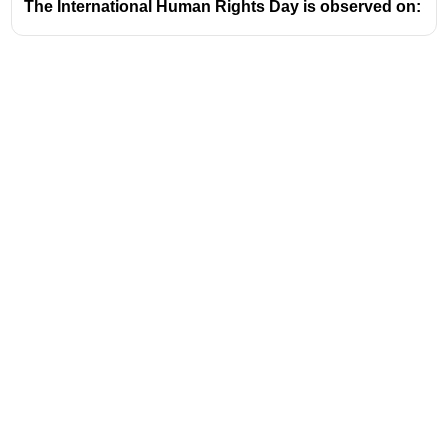
The International Human Rights Day is observed on:
Address
Valamkottil Towers,
Judgemukku,
Download Challenger App
Thrikkakara PO