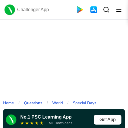
Challenger App
Home
Questions
World
Special Days
/
/
/
No.1 PSC Learning App
Get App
★
★
★
★
★
1M+ Downloads