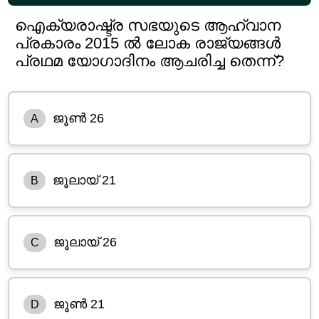
ഐക്യരാഷ്ട്ര സഭയുടെ ആഹ്വാന
പ്രകാരം 2015 ൽ ലോക രാജ്യങ്ങൾ
പ്രഥമ യോഗാദിനം ആചരിച്ച തെന്ന്?
ജൂൺ 26
A
ജൂലായ് 21
B
ജൂലായ് 26
C
ജൂൺ 21
D