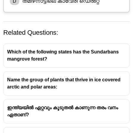
തമിഴ്‌നാട്ടിലെ കാവേരി ഡെൽറ്റ
D
Related Questions:
Which of the following states has the Sundarbans
mangrove forest?
Name the group of plants that thrive in ice covered
ഒഡീഷയിലെ ഭിതാർകണിക -
arctic and polar areas:
ഇന്ത്യയിലെ രണ്ടാമത്തെ വലിയ
കണ്ടൽക്കാടുകൾ
ഇന്ത്യയിൽ ഏറ്റവും കൂടുതൽ കാണുന്ന തരം വനം
ഏതാണ്?
ഒഡീഷയിലെ
കേന്ദ്രപാറ
ജില്ലയിൽ സ്ഥിതി
ചെയ്യുന്ന
ഭിതാർകണിക കണ്ടൽക്കാടുകൾ
,
ഇന്ത്യയിലെ രണ്ടാമത്തെ വലിയ കണ്ടൽ