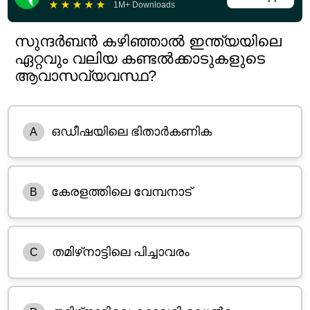
★
★
★
★
★
1M+ Downloads
സുന്ദർബൻ കഴിഞ്ഞാൽ ഇന്ത്യയിലെ
ഏറ്റവും വലിയ കണ്ടൽക്കാടുകളുടെ
ആവാസവ്യവസ്ഥ?
ഒഡീഷയിലെ ഭിതാർകണിക
A
കേരളത്തിലെ വേമ്പനാട്
B
തമിഴ്‌നാട്ടിലെ പിച്ചാവരം
C