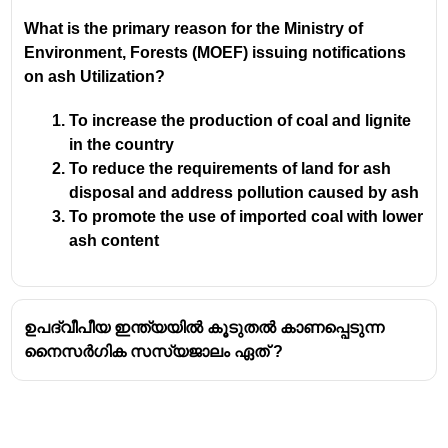
ആവാസവ്യവസ്ഥയാണ്. പശ്ചിമബംഗാളിലെ
What is the primary reason for the Ministry of
സുന്ദർബൻസ്
ആണ് ഇന്ത്യയിലെ ഏറ്റവും
Environment, Forests (MOEF) issuing notifications
വലിയ കണ്ടൽക്കാടുകൾ.
on ash Utilization?
ഭിതാർകണികയെ 1976-ൽ ഒരു
വന്യജീവി
സങ്കേതമായും
(Wildlife Sanctuary) 1998-ൽ
To increase the production of coal and lignite
ഒരു
ദേശീയോദ്യാനമായും
(National Park)
in the country
പ്രഖ്യാപിച്ചു.
To reduce the requirements of land for ash
ഇത് ബ്രഹ്മണി, ബൈതരാണി, ധാമ്റ, പത്‌സല
disposal and address pollution caused by ash
എന്നീ നദികളുടെ അഴിമുഖത്ത്
To promote the use of imported coal with lower
വ്യാപിച്ചുകിടക്കുന്നു. ഈ നദീ ശൃംഖലകളും
ash content
കണ്ടൽക്കാടുകളും ചേർന്നുള്ള
ആവാസവ്യവസ്ഥ വളരെ സവിശേഷമാണ്.
ഭിതാർകണിക അതിന്റെ
ഉപ്പുജലത്തിൽ
ജീവിക്കുന്ന മുതലകൾക്ക്
(
Saltwater Crocodile
)
ഉപദ്വീപീയ ഇന്ത്യയിൽ കൂടുതൽ കാണപ്പെടുന്ന
ലോകപ്രശസ്തമാണ്. ലോകത്തിലെ ഇത്തരം
നൈസർഗിക സസ്യജാലം ഏത് ?
മുതലകളുടെ ഏറ്റവും വലിയ ആവാസ
കേന്ദ്രങ്ങളിലൊന്നാണിത്. ഇവിടെ
അപൂർവമായ
വെളുത്ത മുതലകളെയും
(Albino Crocodiles) കാണാൻ സാധിക്കും.