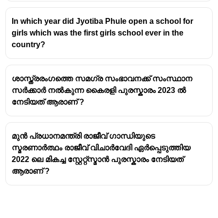
In which year did Jyotiba Phule open a school for
girls which was the first girls school ever in the
country?
ശാസ്ത്രരംഗത്തെ സമഗ്ര സംഭാവനക്ക് സംസ്ഥാന
സർക്കാർ നൽകുന്ന കൈരളി പുരസ്കാരം 2023 ൽ
നേടിയത് ആരാണ് ?
മുൻ പ്രധാനമന്ത്രി രാജീവ് ഗാന്ധിയുടെ
സ്മരണാർത്ഥം രാജീവ് വിചാർവേദി ഏർപ്പെടുത്തിയ
2022 ലെ മികച്ച സ്റ്റേറ്റ്സ്മാൻ പുരസ്കാരം നേടിയത്
ആരാണ് ?