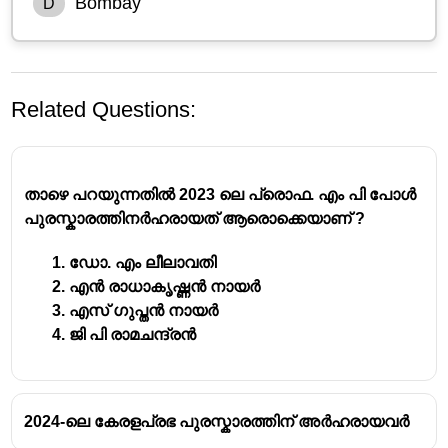
Bombay
D
Related Questions:
താഴെ പറയുന്നതിൽ 2023 ലെ പ്രൊഫ. എം പി പോൾ
പുരസ്കാരത്തിനർഹരായത് ആരൊക്കെയാണ് ?
ഡോ. എം ലീലാവതി
എൻ രാധാകൃഷ്ണൻ നായർ
എസ് ഗുപ്തൻ നായർ
ജി പി രാമചന്ദ്രൻ
2024-ലെ കേരളപ്രഭ പുരസ്കാരത്തിന് അർഹരായവർ