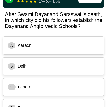
★
★
★
★
★
1M+ Downloads
After Swami Dayanand Saraswati's death,
in which city did his followers establish the
Dayanand Anglo Vedic Schools?
Karachi
A
Delhi
B
Lahore
C