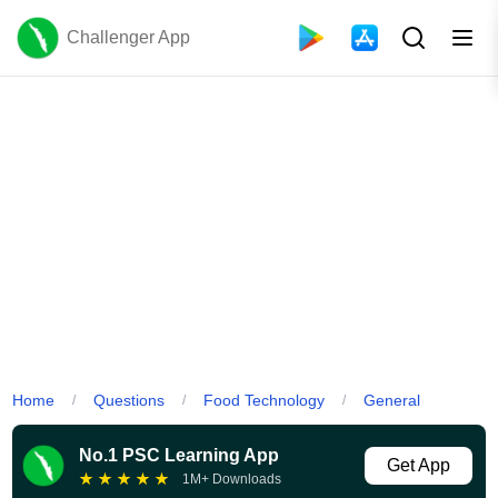
Challenger App
Home
Questions
Food Technology
General
/
/
/
No.1 PSC Learning App
Get App
★
★
★
★
★
1M+ Downloads