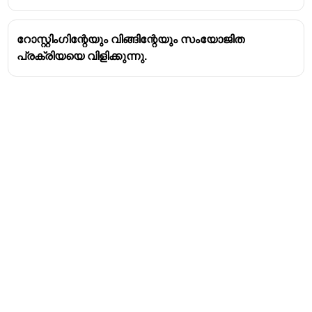
റോസ്റ്റിംഗിന്റേയും വിങ്ങിന്റേയും സംയോജിത
പ്രക്രിയയെ വിളിക്കുന്നു.
Address
Valamkottil Towers,