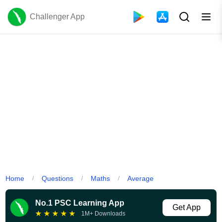
Challenger App
Home
Questions
Maths
Average
/
/
/
No.1 PSC Learning App
Get App
★
★
★
★
★
1M+ Downloads