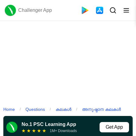
Challenger App
Home
Questions
കലകൾ
അനുഷ്ഠാന കലകൾ
/
/
/
No.1 PSC Learning App
Get App
★
★
★
★
★
1M+ Downloads