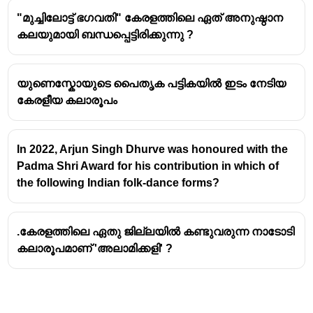
"മുച്ചിലോട്ട് ഭഗവതി" കേരളത്തിലെ ഏത് അനുഷ്ഠാന
കലയുമായി ബന്ധപ്പെട്ടിരിക്കുന്നു ?
India has a total of 15 intangible cultural heritages
included in UNESCO's Representative List of the
Intangible Cultural Heritage of Humanity
യുണെസ്കോയുടെ പൈതൃക പട്ടികയിൽ ഇടം നേടിയ
Mudiyettu is a traditional ritual theatre and folk
കേരളീയ കലാരൂപം
dance drama from Kerala, India.
It's a key part of the worship of the goddess
Bhadrakali and is performed in temples, particularly
In 2022, Arjun Singh Dhurve was honoured with the
in the central districts of the state, after the harvest
Padma Shri Award for his contribution in which of
season.
the following Indian folk-dance forms?
.കേരളത്തിലെ ഏതു ജില്ലയിൽ കണ്ടുവരുന്ന നാടോടി
കലാരൂപമാണ് 'അലാമിക്കളി' ?