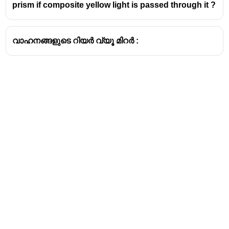
prism if composite yellow light is passed through it ?
വാഹനങ്ങളുടെ റിയർ വ്യൂ മിറർ :
Address
Valamkottil Towers,