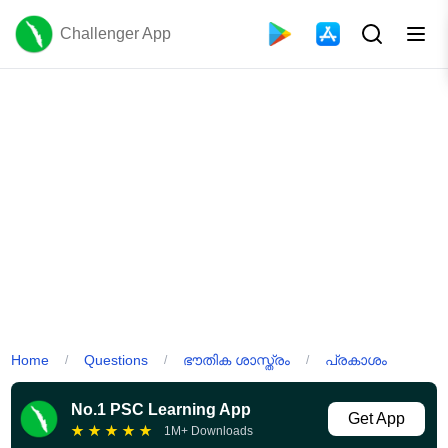
Challenger App
Home
Questions
ഭൗതിക ശാസ്ത്രം
പ്രകാശം
/
/
/
No.1 PSC Learning App
Get App
★
★
★
★
★
1M+ Downloads