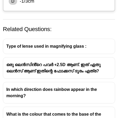
-1/3cm
D
Related Questions:
Type of lense used in magnifying glass :
ഒരു ലെൻസിൻ്റെ പവർ +2.5D ആണ്. ഇത് ഏതു
ലെൻസ് ആണ് ഇതിന്റെ ഫോക്കസ് ദൂരം എത്ര?
Height of the object (h
o
​) = 2 cm
Height of the image (h
i
​) = 6 cm
M=h
/h
i
0
In which direction does rainbow appear in the
M=6cm/2cm=3
morning?
What is the colour that comes to the base of the