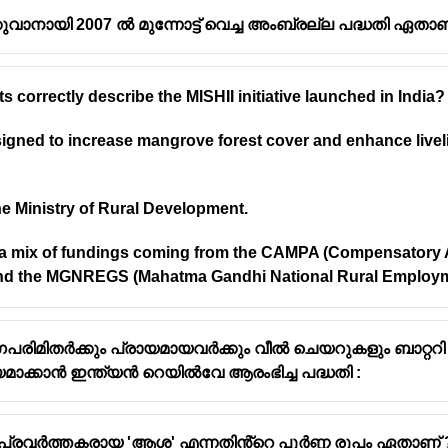
കുവാനായി 2007 ൽ മുന്നോട്ട് വെച്ച അംബ്രല്ല പദ്ധതി ഏതാണ
s correctly describe the MISHII initiative launched in India?
gned to increase mangrove forest cover and enhance liveli
 the Ministry of Rural Development.
th a mix of fundings coming from the CAMPA (Compensatory
and the MGNREGS (Mahatma Gandhi National Rural Employ
രിമിതർക്കും പ്രായമായവർക്കും വീൽ ചെയറുകളും ബാറ്ററി
ക്കാൻ ഇന്ത്യൻ റെയിൽവേ ആരംഭിച്ച പദ്ധതി :
രവർത്തകരായ 'ആശ' എന്നതിൻ്റെ പൂർണ്ണ രൂപം ഏതാണ് 