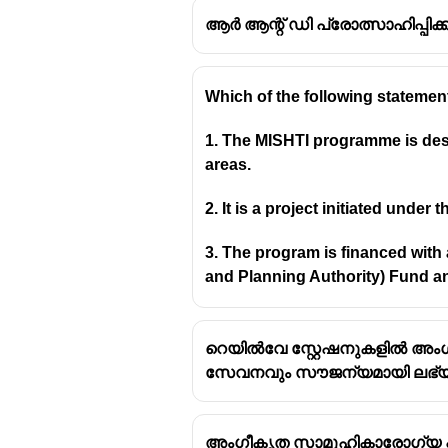
ആർ ആന്റ് ഡി പ്രോത്സാഹിപ്പിക്
Which of the following statement
1. The MISHTI programme is desi
areas.
2. It is a project initiated under
3. The program is financed wi
and Planning Authority) Fund 
റെയിൽവേ സ്റ്റേഷനുകളിൽ അംഗപ
സേവനവും സൗജന്യമായി ലഭ്യമാ
അംഗീകൃത സാമൂഹികാരോഗ്യ പ്