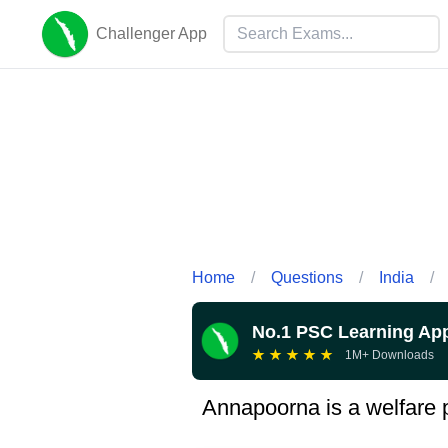
Challenger App
Home
/
Questions
/
India
/
No.1 PSC Learning Ap
★
★
★
★
★
1M+ Downloads
Annapoorna is a welfare 