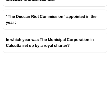
ബംഗാളിനെ കിഴക്കൻ ബംഗാൾ എന്നും
പടിഞ്ഞാറൻ ബംഗാൾ എന്നും രണ്ടായി
വിഭജിച്ചത്
1905 ജൂലൈ 20
-നാണ്. ഇത്
' The Deccan Riot Commission ' appointed in the
പ്രാബല്യത്തിൽ വന്നത്
1905
year :
ഒക്ടോബർ 16
-നാണ്.
ഈ വിഭജനം നടപ്പിലാക്കിയത് അന്നത്തെ
വൈസ്രോയി ആയിരുന്ന
കഴ്സൺ പ്രഭു
In which year was The Municipal Corporation in
ആയിരുന്നു.
Calcutta set up by a royal charter?
'ഭിന്നിപ്പിച്ച് ഭരിക്കുക' (Divide and Rule)
എന്ന ബ്രിട്ടീഷ് തന്ത്രത്തിന്റെ
ഭാഗമായാണ് ഇത് നടന്നത്.
വിഭജനത്തിനെതിരെ ശക്തമായ
പ്രതിഷേധങ്ങൾ ഉയരുകയും ഇത്
സ്വദേശി പ്രസ്ഥാനത്തിന്
കാരണമാവുകയും ചെയ്തു.
ഈ വിഭജനം റദ്ദാക്കിയത്
1911
-ൽ
ഹാർഡിഞ്ച് പ്രഭു II
ആയിരുന്നു. അന്ന്
ഡൽഹി ദർബാർ നടക്കുകയും
ഇന്ത്യയുടെ തലസ്ഥാനം കൽക്കട്ടയിൽ