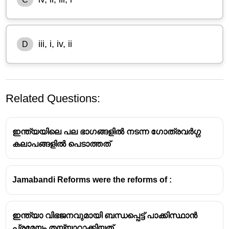
iii, i, iv, ii
D
Related Questions:
ഇന്ത്യയിലെ പല ഭാഗങ്ങളിൽ നടന്ന ഗോത്രവർഗ്ഗ
കലാപങ്ങളിൽ പെടാത്തത്
Jamabandi Reforms were the reforms of :
വിശദീകരണം
ബംഗാൾ വിഭജനം (1905)
ഇന്ത്യാ വിഭജനവുമായി ബന്ധപ്പെട്ട് പാക്കിസ്ഥാൻ
പ്രമേയം തയ്യാറാക്കിയത്