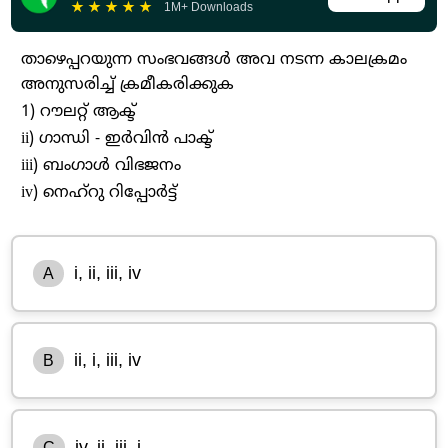
★
★
★
★
★
1M+ Downloads
താഴെപ്പറയുന്ന സംഭവങ്ങൾ അവ നടന്ന കാലക്രമം
അനുസരിച്ച് ക്രമീകരിക്കുക
1) റൗലറ്റ് ആക്ട്
ii) ഗാന്ധി - ഇർവിൻ പാക്ട്
iii) ബംഗാൾ വിഭജനം
iv) നെഹ്റു റിപ്പോർട്ട്
i, ii, iii, iv
A
ii, i, iii, iv
B
iv, ii, iii, i
C