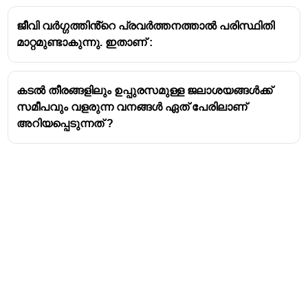
Steps in the process of coral bleaching.
ജീവി വർഗ്ഗത്തിൻ്റെ പ്രവർത്തനത്താൽ പരിസ്ഥിതി
മാറ്റമുണ്ടാകുന്നു. ഇതാണ് :
Increased water temperature.
Corals expel their symbiotic algae.
Reduced photosynthetic activity.
കടൽ തീരങ്ങളിലും ഉപ്പുരസമുള്ള ജലാശയങ്ങൾക്ക്
Corals loose their colour and become
സമീപവും വളരുന്ന വനങ്ങൾ ഏത് പേരിലാണ്
stressed.
അറിയപ്പെടുന്നത് ?