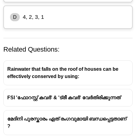
4, 2, 3, 1
D
Related Questions:
Rainwater that falls on the roof of houses can be
effectively conserved by using:
FSI 'ഫോറസ്റ്റ് കവർ' & 'ട്രീ കവർ' വേർതിരിക്കുന്നത്
Coral bleaching is a phenomenon where
corals turn white due to the loss of their
symbiotic algae (zooxanthellae) and/or the
മേദിനി പുരസ്കാരം ഏത് രംഗവുമായി ബന്ധപ്പെട്ടതാണ്
degradation of the algae's photosynthetic
?
pigments.