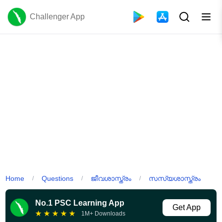
Challenger App
Home
Questions
ജീവശാസ്ത്രം
സസ്യശാസ്ത്രം
/
/
/
No.1 PSC Learning App
Get App
★
★
★
★
★
1M+ Downloads