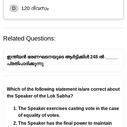
120 ദിവസം
D
Related Questions:
ഇന്ത്യൻ ഭരണഘടനയുടെ ആർട്ടിക്കിൾ 248 ൽ _____
പ്രതിപാദിക്കുന്നു
ഇന്ത്യൻ പാർലമെന്റും
Which of the following statement is/are correct about
അംഗങ്ങളുടെ ഹാജരും
the Speaker of the Lok Sabha?
The Speaker exercises casting vote in the case
ആർട്ടിക്കിൾ 101(4) പ്രകാരം ഒരു
of equality of votes.
എം.പിയുടെ സീറ്റ് ഒഴിയുന്നത്:
The Speaker has the final power to maintain