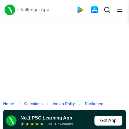
Challenger App
Home
Questions
Indian Polity
Parliament
/
/
/
No.1 PSC Learning App
Get App
★
★
★
★
★
1M+ Downloads