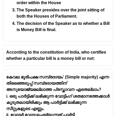
60 ദിവസത്തെ ഹാജരില്ലായ്മ:
ഇന്ത്യൻ
order within the House
ഭരണഘടനയുടെ ആർട്ടിക്കിൾ 101(4)
The Speaker presides over the joint sitting of
അനുസരിച്ച്, ഒരു പാർലമെന്റ് അംഗം
both the Houses of Parliament.
(ലോക്‌സഭയിലോ രാജ്യസഭയിലോ) യാതൊരു
The decision of the Speaker as to whether a Bill
അനുമതിയും കൂടാതെ തുടർച്ചയായി 60
is Money Bill is final.
ദിവസത്തേക്ക് സഭയിൽ ഹാജരായില്ലെങ്കിൽ,
അവരുടെ സീറ്റ് ഒഴിവായി കണക്കാക്കാം.
60 ദിവസത്തെ കാലയളവ്:
ഈ 60 ദിവസത്തെ
According to the constitution of India, who certifies
കണക്കുകൂട്ടൽ, സഭ സമ്മേളിക്കാത്ത
whether a particular bill is a money bill or not:
ദിവസങ്ങളോ തുടർച്ചയായ നാല് ദിവസത്തിൽ
കൂടുതൽ തടസ്സപ്പെട്ട ദിവസങ്ങളോ (adjournment
sine die) ഇതിൽ ഉൾപ്പെടുത്തില്ല. അതായത്,
കേവല ഭൂരിപക്ഷ സമ്പ്രദായം' (Simple majority) എന്ന
സഭ സമ്മേളിക്കുന്ന ദിവസങ്ങളിലെ
തിരഞ്ഞെടുപ്പ് സമ്പ്രദായത്തിന്
ഹാജരില്ലായ്മയാണ് പ്രധാനമായും
അനുയോജ്യമല്ലാത്ത പ്രസ്താവന ഏതെല്ലാം?
പരിഗണിക്കുന്നത്.
i. ഒരു പാർട്ടിക്ക് ലഭിക്കുന്ന വോട്ടിംഗ് ശതമാനത്തേക്കാൾ
കൂടുതലായിരിക്കും ആ പാർട്ടിക്ക് ലഭിക്കുന്ന
സീറ്റുകളുടെ എണ്ണം.
ii. വോട്ടർ വോട്ടുചെയ്യുന്നത് പാർട്ടി