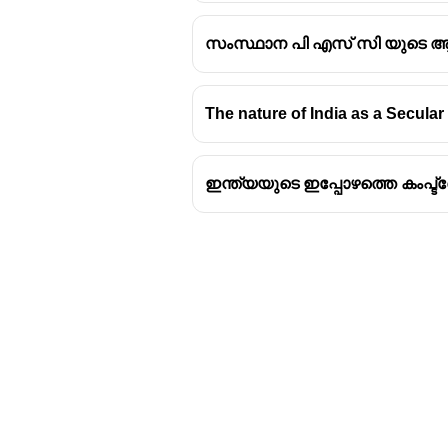
than 10 members of the Assemb
days' notice has been given.
സംസ്ഥാന പി എസ് സി യുടെ 
Voting Rights:
During the consid
the right to speak and to the e
The nature of India as a Secular 
Corresponding Provision f
A similar restriction applies to
ഇന്ത്യയുടെ ഇപ്പോഴത്തെ കംപ്
consideration, he shall not pre
of the Assembly and shall be e