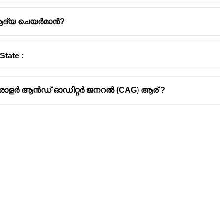
ly and presented to the Speaker. The Assembly can only consid
ആദ്യ ചെയർമാൻ?
eration of a resolution for his removal, the Speaker does not ha
xtent of his right of speech as a member of the Assembly.
State :
or Deputy Speaker:
 the
Deputy Speaker
. When a resolution for the removal of the D
ട്രോളർ ആൻഡ് ഓഡിറ്റർ ജനറൽ (CAG) ആര് ?
side over the Assembly, but he shall have the right to speak and 
ntitled to the same privileges as are accorded to other members
Address
Company