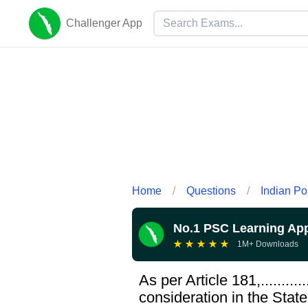
Challenger App
Home
/
Questions
/
Indian Pol
No.1 PSC Learning Ap
★
★
★
★
★
1M+ Downloads
As per Article 181,........
consideration in the Stat