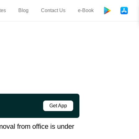
tes
Blog
Contact Us
e-Book
Get App
removal from office is under