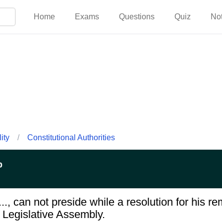
Home
Exams
Questions
Quiz
No
ity
/
Constitutional Authorities
p
......, can not preside while a resolution for his 
e Legislative Assembly.