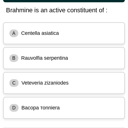
Brahmine is an active constituent of :
Centella asiatica
A
Rauvolfia serpentina
B
Veteveria zizaniodes
C
Bacopa тonniera
D