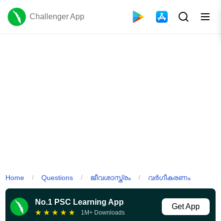
Challenger App
Home
Questions
ജീവശാസ്ത്രം
വർഗീകരണം
/
/
/
No.1 PSC Learning App
Get App
★
★
★
★
★
1M+ Downloads