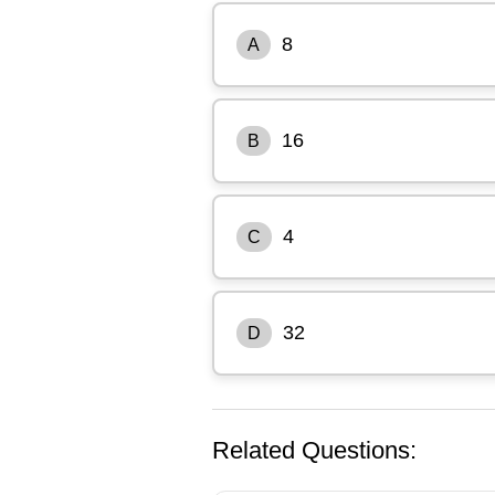
8
A
16
B
4
C
32
D
Related Questions: