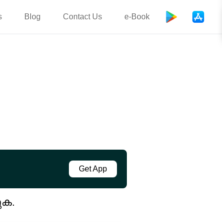
s
Blog
Contact Us
e-Book
Get App
ുക.