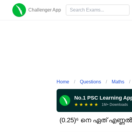
Challenger App
Home
/
Questions
/
Maths
/
No.1 PSC Learning Ap
★
★
★
★
★
1M+ Downloads
(0.25)⁶ നെ ഏത് എണ്ണൽ 