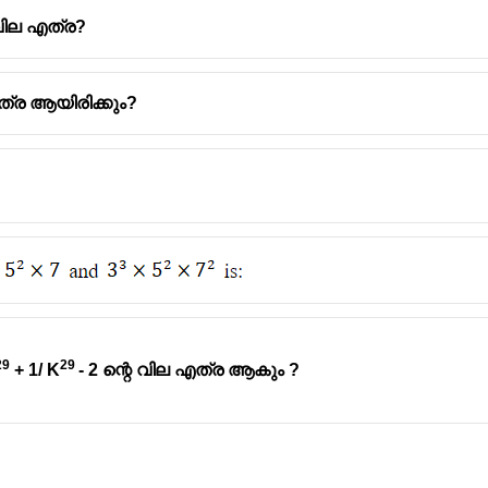
വില എത്ര?
ല എത്ര ആയിരിക്കും?
25}\times(16)^{0.49}}
24}}=
29
29 
 + 1/ K
- 2 ന്റെ വില എത്ര ആകും ?