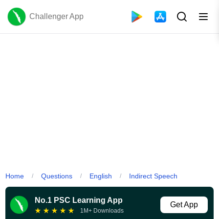
Challenger App
Home
Questions
English
Indirect Speech
/
/
/
No.1 PSC Learning App
Get App
★
★
★
★
★
1M+ Downloads