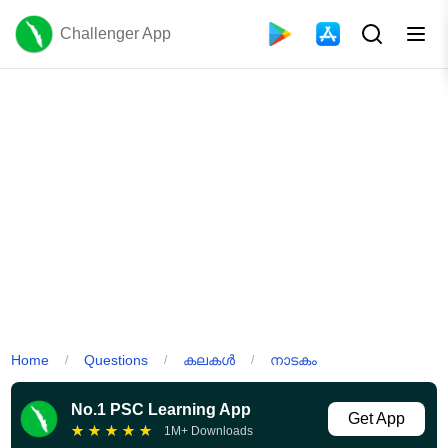
Challenger App
Home
Questions
കലകൾ
നാടകം
/
/
/
No.1 PSC Learning App
Get App
★
★
★
★
★
1M+ Downloads