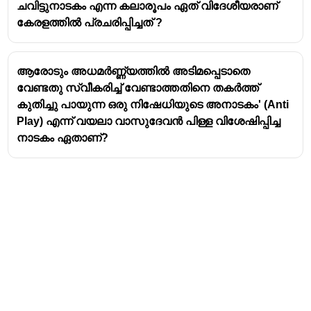
,Plamenacharitham,Kathreenanatakam are the
ചവിട്ടുനാടകം എന്ന കലാരൂപം ഏത് വിദേശീയരാണ്
examples of Chavittunatakam
കേരളത്തില്‍ പ്രചരിപ്പിച്ചത് ?
ആരോടും അധമർണ്ണ്യത്തിൽ അടിമപ്പെടാതെ
വേണ്ടതു സ്വീകരിച്ച് വേണ്ടാത്തതിനെ തകർത്ത്
കുതിച്ചു പായുന്ന ഒരു നിഷേധിയുടെ അനാടകം' (Anti
Play) എന്ന് വയലാ വാസുദേവൻ പിള്ള വിശേഷിപ്പിച്ച
നാടകം ഏതാണ്?