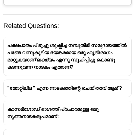
Related Questions:
പക്ഷപാതം പിടുച്ചു ശുഷ്കിച്ച നമ്പൂതിരി സമുദായത്തിൽ
പണ്ടേ വന്നുകൂടിയ ഭയങ്കരമായ ഒരു ഹൃദ്രോഗം
മാറ്റുകയാണ് ലക്ഷ്യം എന്നു സൂചിപ്പിച്ചു കൊണ്ടു
കടന്നുവന്ന നാടകം ഏതാണ്?
Chavittunatakam is a vibrant and unique folk theatre
form that originated in the coastal regions of Kerala,
"തോറ്റില്ല " എന്ന നാടകത്തിന്റെ രചയിതാവ് ആര് ?
particularly in and around Fort Kochi.
It is a highly theatrical and colorful art form
associated with the Latin Christian community of the
കാസർഗോഡ് ഭാഗത്ത് പ്രചാരമുള്ള ഒരു
region.
നൃത്തനാടകരൂപമാണ് :
Mariyammanatakam is not a Chavittunatakam
Veerakumarancharitham