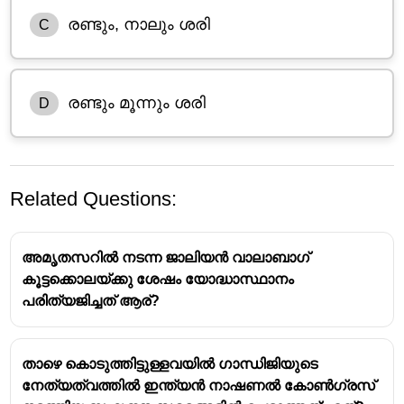
രണ്ടും, നാലും ശരി
C
രണ്ടും മൂന്നും ശരി
D
Related Questions:
അമൃതസറിൽ നടന്ന ജാലിയൻ വാലാബാഗ്
കൂട്ടക്കൊലയ്ക്കു ശേഷം യോദ്ധാസ്ഥാനം
പരിത്യജിച്ചത് ആര്?
താഴെ കൊടുത്തിട്ടുള്ളവയിൽ ഗാന്ധിജിയുടെ
നേത്യത്വത്തിൽ ഇന്ത്യൻ നാഷണൽ കോൺഗ്രസ്