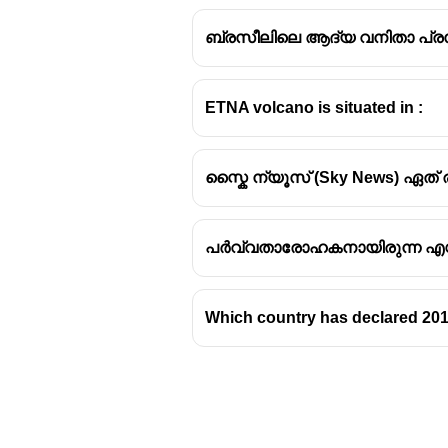
ബ്രസീലിലെ ആദ്യ വനിതാ പ്രസ
ETNA volcano is situated in :
സ്കൈ ന്യൂസ് (Sky News) ഏത്
പർവ്വതാരോഹകനായിരുന്ന എഡ്മണ
Which country has declared 201