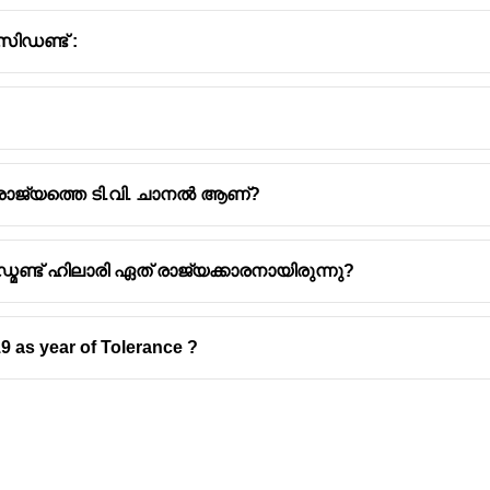
ിഡണ്ട് :
 രാജ്യത്തെ ടി.വി. ചാനൽ ആണ്?
്ട് ഹിലാരി ഏത് രാജ്യക്കാരനായിരുന്നു?
9 as year of Tolerance ?