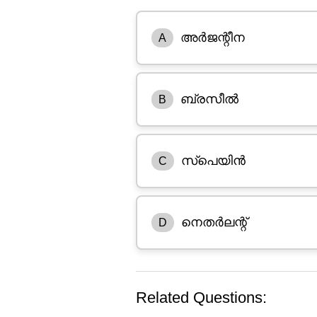
അർജന്റീന
A
ബ്രസീൽ
B
സ്പെയിൻ
C
നെതർലന്റ്
D
Related Questions: