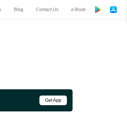
s
Blog
Contact Us
e-Book
Get App