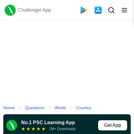
Challenger App
Home
Questions
World
Country
/
/
/
No.1 PSC Learning App
Get App
★
★
★
★
★
1M+ Downloads