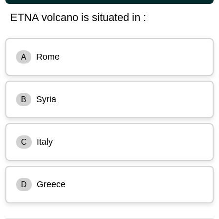
ETNA volcano is situated in :
Rome
A
Syria
B
Italy
C
Greece
D