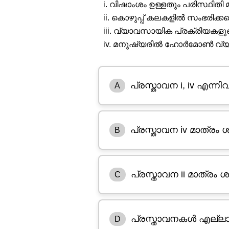
i. വിഷാംശം ഉള്ളതും പരിസ്ഥി
ii. കൊഴുപ്പ് കലകളിൽ സംഭരിക്കപ്പ
iii. വ്യാവസായിക പ്രക്രിയകള
iv. മനുഷ്യരിൽ ഹോർമോൺ വ്യവ
പ്രസ്താവന i, iv എന്ന
A
പ്രസ്താവന iv മാത്രം
B
പ്രസ്താവന ii മാത്രം
C
പ്രസ്താവനകൾ എല്ലാം ശര
D