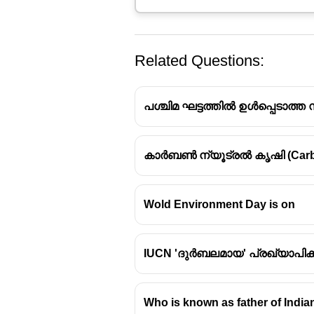
Related Questions:
പശ്ചിമ ഘട്ടത്തിൽ ഉൾപ്പെടാത്
കാർബൺ ന്യൂട്രൽ കൃഷി (Carbon
പ്രസ്താവന
ശ
ത
Wold Environment Day is on
i. വിഷാംശം ഉള്ളതും
ശ
പരിസ്ഥിതി മലിനീകരണം
ഉണ്ടാക്കുന്നതുമായ
IUCN 'ദുർബലമായ' പ്രഖ്യാപിക
രാസവസ്തു ആണ്
ഡയോക്സിൻ.
Who is known as father of Indian