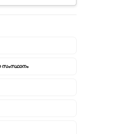
്യ സംസ്ഥാനം
ly toxic) അന്തരീക്ഷത്തിൽ
യ ജൈവ മലിനീകാരികളാണ്