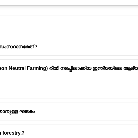
ത സംസ്ഥാനമേത് ?
 Neutral Farming) രീതി നടപ്പിലാക്കിയ ഇന്ത്യയിലെ ആദ
രിയാണോ/
വിശദീകരണം
െറ്റാണോ
രിയാണ്
ഡയോക്സിനുകൾ അതീവ വിഷാംശമുള്ളതും (High
വളരെക്കാലം നിലനിൽക്കുന്നതുമായ
സ്ഥിരമാ
(Persistent Organic Pollutants - POPs).
്കാനുള്ള ഘടകം
 forestry.?