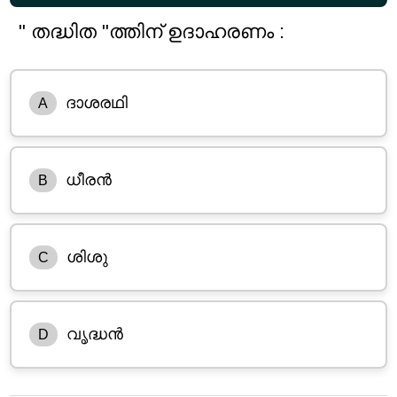
" തദ്ധിത "ത്തിന് ഉദാഹരണം :
ദാശരഥി
A
ധീരൻ
B
ശിശു
C
വൃദ്ധൻ
D