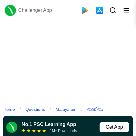
Challenger App
Home
Questions
Malayalam
തദ്ധിതം
/
/
/
No.1 PSC Learning App
Get App
★
★
★
★
★
1M+ Downloads