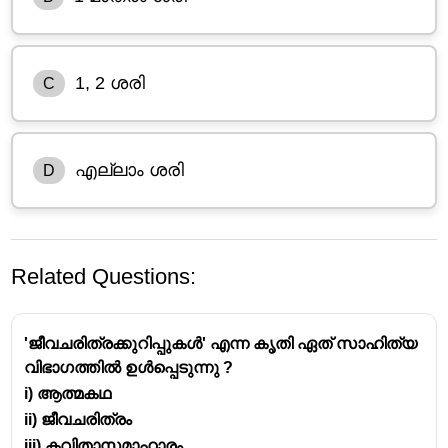
1, 2 ശരി
C
എല്ലാം ശരി
D
Related Questions:
'ജീവചരിത്രക്കുറിപ്പുകൾ' എന്ന കൃതി ഏത് സാഹിത്യ
വിഭാഗത്തിൽ ഉൾപ്പെടുന്നു ?
i) ആത്മകഥ
ii) ജീവചരിത്രം
കോകിലസന്ദേശം
iii) കവിതാസമാഹാരം