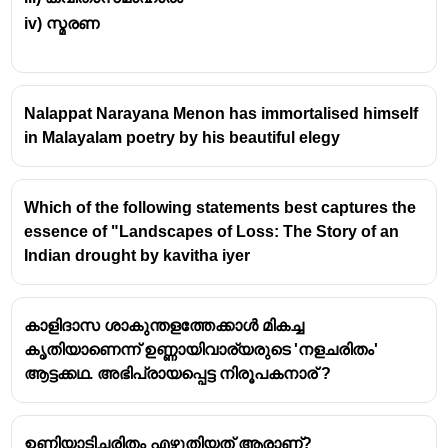
തിരുനെല്ലി, തളിപ്പറമ്പ്, തൃച്ചംബരം,
iv) സ്മരണ
തൃപ്രങ്ങോട്, തിരുനാവായ എന്നിങ്ങനെ
ഉത്തരകേരളത്തിലുള്ള
തീർത്ഥാടനകേന്ദ്രങ്ങളെക്കുറിച്ച്
Nalappat Narayana Menon has immortalised himself
പ്രതിപാദിക്കുന്നു.
in Malayalam poetry by his beautiful elegy
സാമൂതിരിപ്പാടിന്റെ ഭരണത്തിൻ കീഴിൽ
വാണിജ്യത്തിനുണ്ടായ വികാസത്തെപ്പറ്റിയും
Which of the following statements best captures the
കോഴിക്കോട് തുറമുഖത്ത് തിങ്ങിക്കിടക്കുന്ന
essence of "Landscapes of Loss: The Story of an
കപ്പലുകളെക്കുറിച്ചും, മാമാങ്കത്തെപ്പറ്റിയും
Indian drought by kavitha iyer
പ്രതിപാദിക്കുന്നു.
കോകില സന്ദേശത്തിന്റെ രചയിതാവ് -
ഉദ്ദണ്ഡ
കാളിദാസ ശാകുന്തളത്തേക്കാൾ മികച്ച
ശാസ്ത്രി
കൃതിയാണെന്ന് ഉണ്ണായിവാര്യരുടെ 'നളചരിതം'
കോഴിക്കോട്ടെ മാനവിക്രമൻ നമ്പൂതിരിപ്പാടിന്റെ
ആട്ടക്കഥ. അഭിപ്രായപ്പെട്ട നിരൂപകനാര് ?
സദസ്യൻ -
ഉദ്ദണ്ഡ ശാസ്ത്രി
'
വസുമതി വിക്രമം
'
എന്ന കൃതിയുടെ കർത്താവ്
ഉണ്ണിയാടിചരിതം എഴുതിയത് ആരാണ്?