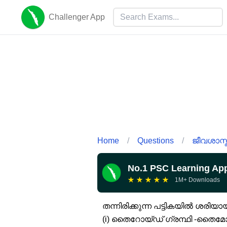
Challenger App
Home
/
Questions
/
ജീവശാസ്ത
No.1 PSC Learning Ap
★
★
★
★
★
1M+ Downloads
തന്നിരിക്കുന്ന പട്ടികയിൽ ശരിയാ
(i) തൈറോയ്‌ഡ് ഗ്രന്ഥി -തൈ