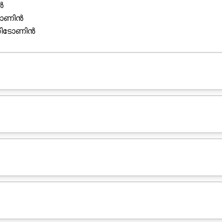
ൻ
ാടോണിൻ
ൽസിടോണിൻ