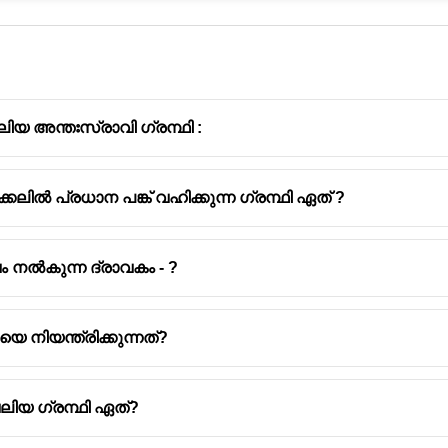
ിയ അന്തഃസ്രാവി ഗ്രന്ഥി :
കലിൽ പ്രധാന പങ്ക് വഹിക്കുന്ന ഗ്രന്ഥി ഏത് ?
ഹോർമോൺ
ശരിയാണോ?
ശരിയായ ജോഡി
തൈമോസിൻ
തെറ്റ്
തൈറോയ്‌ഡ് ഗ്രന്ഥി $\
വം നൽകുന്ന ദ്രാവകം - ?
കാൽസിടോണിൻ. തൈമോസ
തൈമസ് ഗ്രന്ഥി
െ നിയന്ത്രിക്കുന്നത്?
ഇൻസൂലിൻ
ശരി
ആഗ്നേയ ഗ്രന്ഥി $\rig
(Insulin)
ഗ്ലൂക്കഗോൺ
ലിയ ഗ്രന്ഥി ഏത്?
മെലാടോണിൻ
ശരി
പൈനിയൽ ഗ്രന്ഥി $\ri