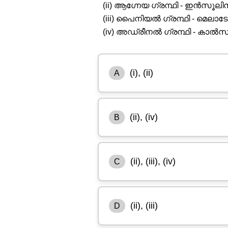
(ii) ആഗ്നേയ ഗ്രന്ഥി - ഇൻസൂലി
(iii) പൈനിയൽ ഗ്രന്ഥി - മെല
(iv) അഡ്രീനൽ ഗ്രന്ഥി - കാ
(i), (ii)
A
(ii), (iv)
B
(ii), (iii), (iv)
C
(ii), (iii)
D