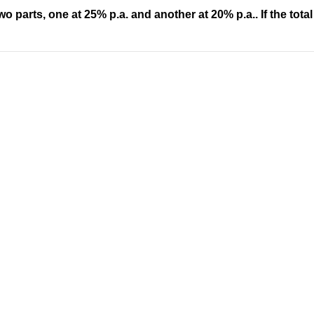
two parts, one at 25% p.a. and another at 20% p.a.. If the tota
Address
Company
Valamkottil Towers,
Privacy Polic
Judgemukku,
Contact Us
App
Thrikkakara PO
Terms & cond
682021,
Refund Polic
Kakkanad
About Us