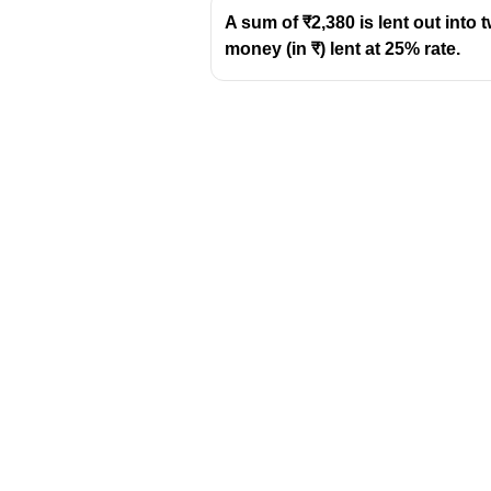
\frac{8.80}
A sum of ₹2,380 is lent out into 
{2} = 4.40
money (in ₹) lent at 25% rate.
Download Challenger 