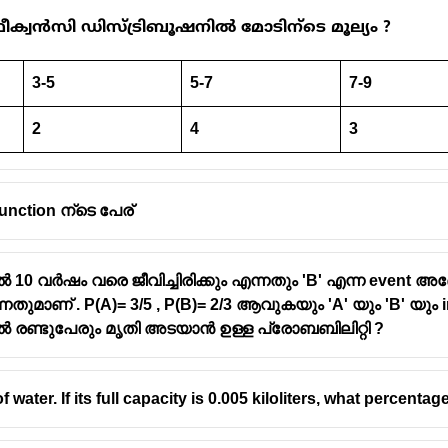
രീക്വൻസി ഡിസ്ട്രിബൂഷനിൽ മോടിന്ടെ മൂല്യം ?
3-5
5-7
7-9
് ആദ്യമേ സംഖ്യകൾ ക്രമത്തിൽ സജ്ജമാക്കണം:
2
4
3
unction ന്ടെ പേര്
 10 വർഷം വരെ ജീവിച്ചിരിക്കും എന്നതും 'B' എന്ന event അദ
 സംഖ്യ).
ന്നതുമാണ് . P(A)= 3/5 , P(B)= 2/3 ആവുകയും 'A' യും 'B' 
 രണ്ടുപേരും മൃതി അടയാൻ ഉള്ള പ്രോബബിലിറ്റി ?
(
4.20
+
4.60
)
\frac{(4.20
ഖ്യകളുടെ ശരാശരി =
2
+ 4.60)}
{2}
of water. If its full capacity is 0.005 kiloliters, what percenta