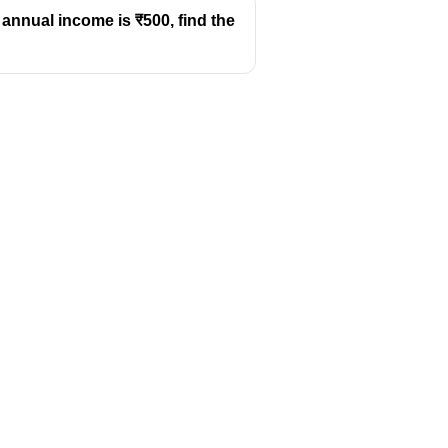
l annual income is ₹500, find the
Follow us
y
Youtube
Instagram
itions
Facebook
y