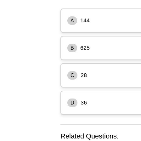
144
A
625
B
28
C
36
D
Related Questions: