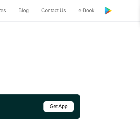
tes
Blog
Contact Us
e-Book
Get App