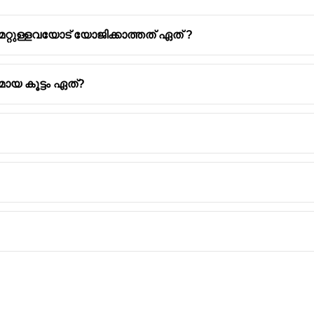
റ്റുള്ളവയോട് യോജിക്കാത്തത് ഏത് ?
മായ കൂട്ടം ഏത്?
ree numbers are perfect squares.