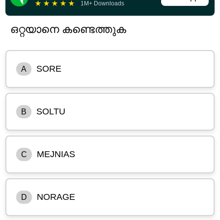
★
★
★
★
★
1M+ Downloads
ഒറ്റയാനെ കണ്ടെത്തുക
SORE
A
SOLTU
B
MEJNIAS
C
NORAGE
D